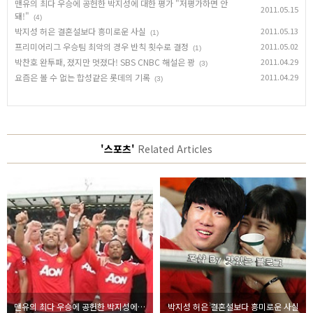
맨유의 최다 우승에 공헌한 박지성에 대한 평가 "저평가하면 안
2011.05.15
돼!"
(4)
박지성 허은 결혼설보다 흥미로운 사실
2011.05.13
(1)
프리미어리그 우승팀 최악의 경우 반칙 횟수로 결정
2011.05.02
(1)
박찬호 완투패, 졌지만 멋졌다! SBS CNBC 해설은 꽝
2011.04.29
(3)
요즘은 볼 수 없는 합성같은 롯데의 기록
2011.04.29
(3)
'스포츠'
Related Articles
맨유의 최다 우승에 공헌한 박지성에 대한 평가 "저평가하면 안돼!"
박지성 허은 결혼설보다 흥미로운 사실