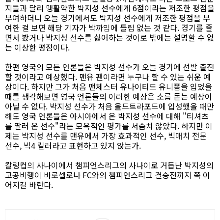
지들과 달리 맹활약한 박지성 선수에게 6점이라는 저조한 평점을
부여하더니 오늘 경기에서도 박지성 선수에게 저조한 평점을 부
여한 걸 보면 해당 기자가 박까임에 틀림 없는 것 같다. 경기를 졸
면서 봤거나 박지성 선수를 싫어하는 것이로 밖에는 설명할 수 없
는 이상한 평점이다.
한편 영국의 모든 언론들은 박지성 선수가 오늘 경기에 선발 출전
할 것이라고 예상했다. 맨유 팬이라면 누구나 할 수 있는 쉬운 예
상이다. 하지만 그가 처음 맨체스터 유나이티드 유니폼을 입었을
때를 생각해보면 영국 언론들의 이러한 예상은 소름 돋는 예상이
아닐 수 없다. 박지성 선수가 처음 올드트라포드에 입성했을 때만
해도 영국 언론들은 아시아에서 온 박지성 선수에 대해 "티셔츠
를 팔러 온 선수"라는 모욕적인 평가를 서슴치 않았다. 하지만 이
제는 박지성 선수를 맨유에서 가장 효과적인 선수, 빅매치 전문
선수, 빅4 킬러라고 표현하고 있지 않는가.
칼링컵의 사나이에서 챔피언스리그의 사나이로 거듭난 박지성의
고공비행이 바로셀로나 FC와의 챔피언스리그 결승전까지 쭉 이
어지길 바란다.