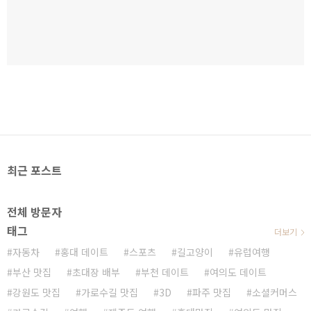
최근 포스트
전체 방문자
태그
더보기
자동차
홍대 데이트
스포츠
길고양이
유럽여행
부산 맛집
초대장 배부
부천 데이트
여의도 데이트
강원도 맛집
가로수길 맛집
3D
파주 맛집
소셜커머스