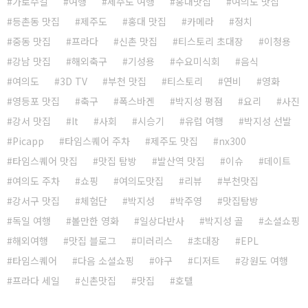
가로수길
여행
제주도 여행
홍대맛집
여의도 맛집
등촌동 맛집
제주도
홍대 맛집
카메라
정치
중동 맛집
프라다
신촌 맛집
티스토리 초대장
이청용
강남 맛집
해외축구
기성용
수요미식회
음식
여의도
3D TV
부천 맛집
티스토리
연비
영화
영등포 맛집
축구
폭스바겐
박지성 평점
요리
사진
강서 맛집
It
사회
시승기
유럽 여행
박지성 선발
Picapp
타임스퀘어 주차
제주도 맛집
nx300
타임스퀘어 맛집
맛집 탐방
발산역 맛집
이슈
데이트
여의도 주차
쇼핑
여의도맛집
리뷰
부천맛집
강서구 맛집
체험단
박지성
박주영
맛집탐방
독일 여행
볼만한 영화
일상다반사
박지성 골
소셜쇼핑
해외여행
맛집 블로그
미러리스
초대장
EPL
타임스퀘어
다음 소셜쇼핑
야구
디저트
강원도 여행
프라다 세일
신촌맛집
맛집
호텔