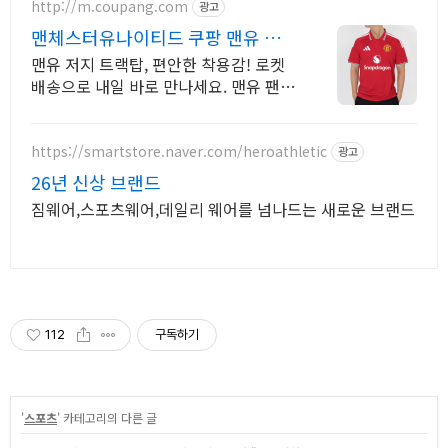
http://m.coupang.com
광고
맨체스터유나이티드 쿠팡 맨유 축
구 유니폼
맨유 저지 트랙탑, 편안한 착용감! 로켓
배송으로 내일 바로 만나세요. 맨유 팬
필수템! 응원복 데일리룩으로 손색 없어
요. 5% 캐시적립!
https://smartstore.naver.com/heroathletic
광고
26년 신상 브랜드
짐웨어,스포츠웨어,데일리 웨어를 넘나드는 새로운 브랜드
112
구독하기
'
스포츠
' 카테고리의 다른 글