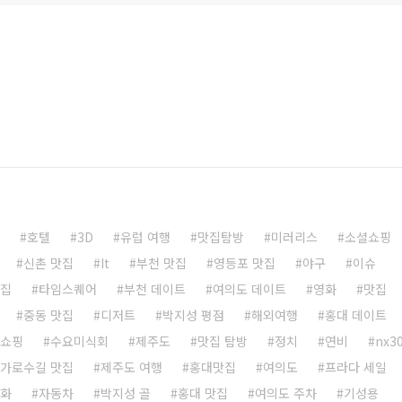
호텔
3D
유럽 여행
맛집탐방
미러리스
소셜쇼핑
신촌 맛집
It
부천 맛집
영등포 맛집
야구
이슈
맛집
타임스퀘어
부천 데이트
여의도 데이트
영화
맛집
중동 맛집
디저트
박지성 평점
해외여행
홍대 데이트
셜쇼핑
수요미식회
제주도
맛집 탐방
정치
연비
nx3
가로수길 맛집
제주도 여행
홍대맛집
여의도
프라다 세일
영화
자동차
박지성 골
홍대 맛집
여의도 주차
기성용