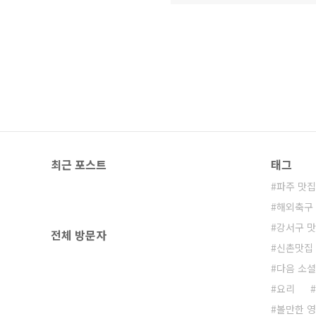
최근 포스트
태그
파주 맛집
해외축구
강서구 
전체 방문자
신촌맛집
다음 소
요리
볼만한 