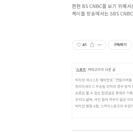
한편 BS CNBC를 보기 위해
케이블 방송에서는 SBS CNB
41
구독하기
'
스포츠
' 카테고리의 다른 글
박지성 어시스트 해외반응 "언빌리버블 
프리미어리그 우승팀 최악의 경우 반칙 
요즘은 볼 수 없는 합성같은 롯데의 기록
우치다 굴욕, 사진 없어 차두리 닮은 이
박지성 평점 6점, 스카이스포츠의 무성