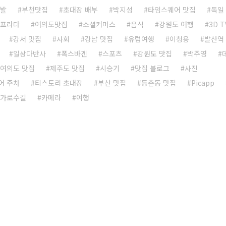
선발
부천맛집
초대장 배부
박지성
타임스퀘어 맛집
독일
프라다
여의도맛집
소셜커머스
음식
강원도 여행
3D T
강서 맛집
사회
강남 맛집
유럽여행
이청용
발산역
일상다반사
폭스바겐
스포츠
강원도 맛집
박주영
여의도 맛집
제주도 맛집
시승기
맛집 블로그
사진
어 주차
티스토리 초대장
부산 맛집
등촌동 맛집
Picapp
가로수길
카메라
여행