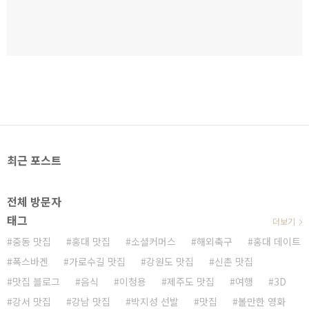
최근 포스트
전체 방문자
태그
더보기
중동 맛집
홍대 맛집
소셜커머스
해외축구
홍대 데이트
폭스바겐
가로수길 맛집
강원도 맛집
신촌 맛집
맛집 블로그
음식
이청용
제주도 맛집
여행
3D
강서 맛집
강남 맛집
박지성 선발
맛집
볼만한 영화