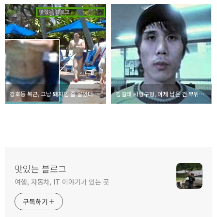
강호동 복근, 그냥 돼지인 줄 알았더니 브록 레스너급 근육맨!
김길태 사형구형, 이제 남은 건 무위도식?
맛있는 블로그
여행, 자동차, IT 이야기가 있는 곳
구독하기