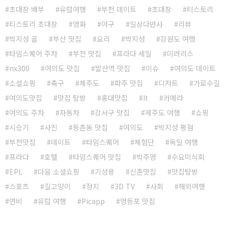
초대장 배부
유럽여행
부천 데이트
초대장
티스토리
티스토리 초대장
영화
야구
일상다반사
리뷰
박지성 골
부산 맛집
요리
박지성
강원도 여행
타임스퀘어 주차
부천 맛집
프라다 세일
미러리스
nx300
여의도 맛집
발산역 맛집
이슈
여의도 데이트
소셜쇼핑
축구
제주도
파주 맛집
디저트
가로수길
여의도맛집
맛집 탐방
홍대맛집
It
카메라
여의도 주차
자동차
강서구 맛집
제주도 여행
쇼핑
시승기
사진
등촌동 맛집
여의도
박지성 평점
부천맛집
데이트
타임스퀘어
체험단
독일 여행
프라다
호텔
타임스퀘어 맛집
박주영
수요미식회
EPL
다음 소셜쇼핑
기성용
신촌맛집
맛집탐방
스포츠
길고양이
정치
3D TV
사회
해외여행
연비
유럽 여행
Picapp
영등포 맛집