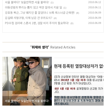
서울 불바다? 잊을만하면 서울 불바다!
2010.06.12
(1)
아동성범죄 뿌리는 뽑지 않고 싹만 잘라서 키운 일
2010.06.11
(1)
강호동 복근, 그냥 돼지인 줄 알았더니 브록 레스너급 근육맨!
2010.06.09
(8)
김길태 사형구형, 이제 남은 건 무위도식?
2010.06.09
(4)
PD수첩 검사와 스폰서 2편, 검찰 비리 주치의 필요하다!
2010.06.09
(0)
'취재와 생각'
Related Articles
서울 불바다? 잊을만하면 서울 불바다!
아동성범죄 뿌리는 뽑지 않고 싹만 잘라서 키운 일