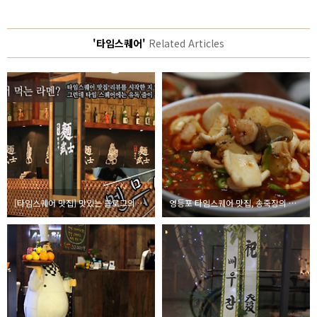
'타임스퀘어'
Related Articles
[타임스퀘어 맛집] 맛있는 블로그의 멘무샤 리뷰, 라멘보다 춘권
영등포 타임스퀘어 맛집, 송죽장의 고추짬뽕으로 식도를 마비시키다!