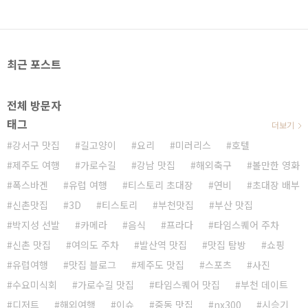
최근 포스트
전체 방문자
태그
더보기
강서구 맛집
길고양이
요리
미러리스
호텔
제주도 여행
가로수길
강남 맛집
해외축구
볼만한 영화
폭스바겐
유럽 여행
티스토리 초대장
연비
초대장 배부
신촌맛집
3D
티스토리
부천맛집
부산 맛집
박지성 선발
카메라
음식
프라다
타임스퀘어 주차
신촌 맛집
여의도 주차
발산역 맛집
맛집 탐방
쇼핑
유럽여행
맛집 블로그
제주도 맛집
스포츠
사진
수요미식회
가로수길 맛집
타임스퀘어 맛집
부천 데이트
디저트
해외여행
이슈
중동 맛집
nx300
시승기