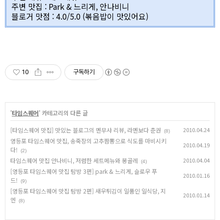
주변 맛집 : Park & 느리게, 안나비니
블로거 맛점 : 4.0/5.0 (볶음밥이 맛있어요)
10
구독하기
'
타임스퀘어
' 카테고리의 다른 글
[타임스퀘어 맛집] 맛있는 블로그의 멘무샤 리뷰, 라멘보다 춘권
2010.04.24
(8)
영등포 타임스퀘어 맛집, 송죽장의 고추짬뽕으로 식도를 마비시키
2010.04.19
다!
(2)
타임스퀘어 맛집 안나비니, 저렴한 세트메뉴와 봉골레
2010.04.04
(4)
[영등포 타임스퀘어 맛집 탐방 3편] park & 느리게, 슬로우 푸
2010.01.16
드!
(9)
[영등포 타임스퀘어 맛집 탐방 2편] 새우튀김이 일품인 일식당, 지
2010.01.14
엔
(8)