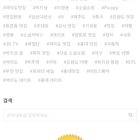
여의도맛집
박지성
이청용
소셜쇼핑
Picapp
맛집탐방
일상다반사
It
제주도
축구
강원도 맛집
등촌동 맛집
초대장
강서 맛집
기성용
맛집
여행
영화
소셜커머스
데이트
영등포 맛집
정치
사회
3D TV
체험단
여의도 맛집
홍대 맛집
자동차
박지성 골
파주 맛집
다음 소셜쇼핑
야구
독일 여행
여의도
박주영
리뷰
강원도 여행
박지성 평점
EPL
부천 맛집
프라다 세일
홍대맛집
타임스퀘어
여의도 데이트
홍대 데이트
검색