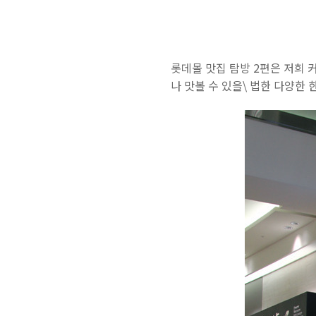
롯데몰 맛집 탐방 2편은 저희 
나 맛볼 수 있을\ 법한 다양한