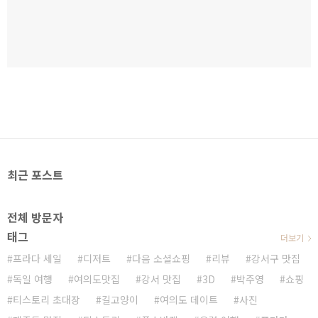
최근 포스트
전체 방문자
태그
더보기
프라다 세일
디저트
다음 소셜쇼핑
리뷰
강서구 맛집
독일 여행
여의도맛집
강서 맛집
3D
박주영
쇼핑
티스토리 초대장
길고양이
여의도 데이트
사진