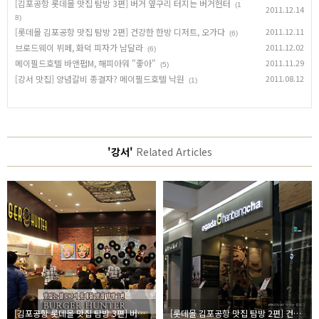
[김포공항 롯데몰 맛집 탐방 3편] 버거 옆구리 터지는 버거헌터
(1
2011.12.14
8)
[롯데몰 김포공항 맛집 탐방 2편] 건강한 한방 디저트, 오가다
2011.12.11
(6)
브로드웨이 뷔페, 화덕 피자가 남달라
2011.12.02
(6)
메이필드호텔 바앤펍M, 해피아워 "좋아"
2011.11.29
(5)
[강서 맛집] 양념갈비 종결자? 메이필드호텔 낙원
2011.08.12
(1)
'강서'
Related Articles
[김포공항 롯데몰 맛집 탐방 3편] 버거 옆구리 터지는 버거헌터
[롯데몰 김포공항 맛집 탐방 2편] 건강한 한방 디저트, 오가다