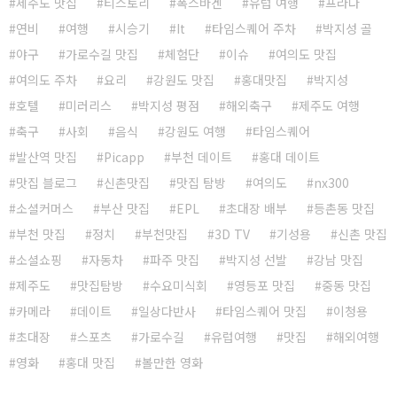
제주도 맛집
티스토리
폭스바겐
유럽 여행
프라다
연비
여행
시승기
It
타임스퀘어 주차
박지성 골
야구
가로수길 맛집
체험단
이슈
여의도 맛집
여의도 주차
요리
강원도 맛집
홍대맛집
박지성
호텔
미러리스
박지성 평점
해외축구
제주도 여행
축구
사회
음식
강원도 여행
타임스퀘어
발산역 맛집
Picapp
부천 데이트
홍대 데이트
맛집 블로그
신촌맛집
맛집 탐방
여의도
nx300
소셜커머스
부산 맛집
EPL
초대장 배부
등촌동 맛집
부천 맛집
정치
부천맛집
3D TV
기성용
신촌 맛집
소셜쇼핑
자동차
파주 맛집
박지성 선발
강남 맛집
제주도
맛집탐방
수요미식회
영등포 맛집
중동 맛집
카메라
데이트
일상다반사
타임스퀘어 맛집
이청용
초대장
스포츠
가로수길
유럽여행
맛집
해외여행
영화
홍대 맛집
볼만한 영화