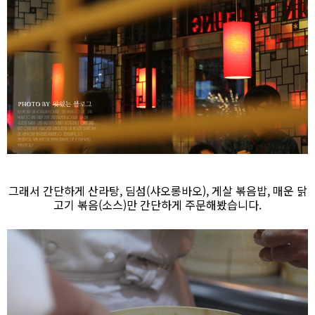
그래서 간단하게 산라탕, 딤섬(샤오롱바오), 게살 볶음밥, 매운 닭
고기 볶음(소스)만 간단하게 주문해봤습니다.