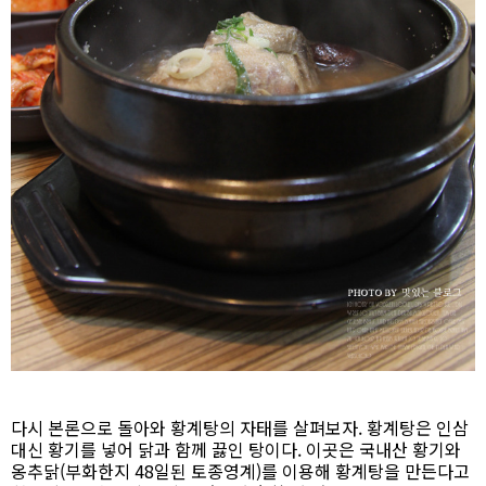
다시 본론으로 돌아와 황계탕의 자태를 살펴보자. 황계탕은 인삼
대신 황기를 넣어 닭과 함께 끓인 탕이다. 이곳은 국내산 황기와
옹추닭(부화한지 48일된 토종영계)를 이용해 황계탕을 만든다고