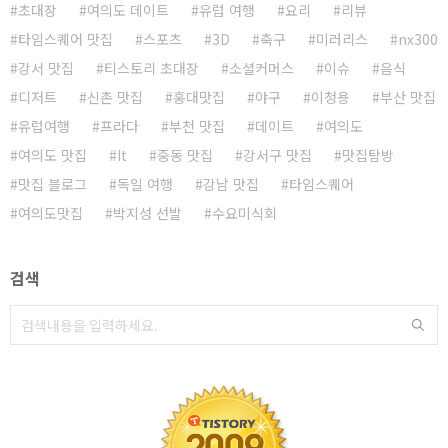
초대장
여의도 데이트
유럽 여행
요리
리뷰
타임스퀘어 맛집
스포츠
3D
축구
미러리스
nx300
강서 맛집
티스토리 초대장
소셜커머스
이슈
음식
디저트
신촌 맛집
홍대맛집
야구
이청용
부산 맛집
유럽여행
프라다
부천 맛집
데이트
여의도
여의도 맛집
It
중동 맛집
강서구 맛집
맛집탐방
맛집 블로그
독일 여행
강남 맛집
타임스퀘어
여의도맛집
박지성 선발
수요미식회
검색