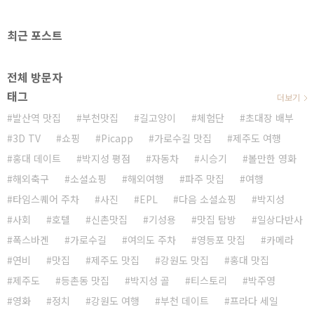
최근 포스트
전체 방문자
태그
더보기
발산역 맛집
부천맛집
길고양이
체험단
초대장 배부
3D TV
쇼핑
Picapp
가로수길 맛집
제주도 여행
홍대 데이트
박지성 평점
자동차
시승기
볼만한 영화
해외축구
소셜쇼핑
해외여행
파주 맛집
여행
타임스퀘어 주차
사진
EPL
다음 소셜쇼핑
박지성
사회
호텔
신촌맛집
기성용
맛집 탐방
일상다반사
폭스바겐
가로수길
여의도 주차
영등포 맛집
카메라
연비
맛집
제주도 맛집
강원도 맛집
홍대 맛집
제주도
등촌동 맛집
박지성 골
티스토리
박주영
영화
정치
강원도 여행
부천 데이트
프라다 세일