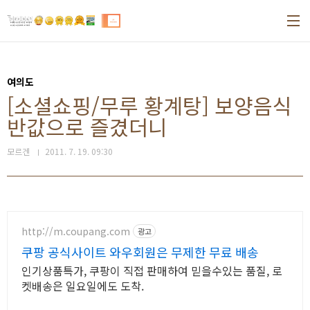
본문 바로가기
여의도
[소셜쇼핑/무루 황계탕] 보양음식
반값으로 즐겼더니
모르겐
2011. 7. 19. 09:30
http://m.coupang.com
광고
쿠팡 공식사이트 와우회원은 무제한 무료 배송
인기상품특가, 쿠팡이 직접 판매하여 믿을수있는 품질, 로
켓배송은 일요일에도 도착.