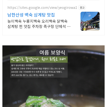
https://sites.google.com/view/yeogirowa1
광고
남한산성 백숙 삼계탕 맛집
능이백숙 누룽지백숙 오리백숙 닭백숙
삼계탕 찐 맛집 주차장 족구장 단체석 완
비