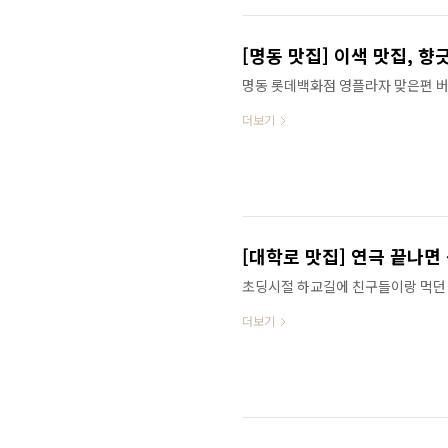
시원한 꼬리곰탕으로 더위를 탈출하려
에게는 설렁탕을 추천한다. 아래 뚝배
[명동 맛집] 이색 맛집, 향
명동 롯데백화점 영플라자 맞은편 버
이 있습니다. 바로 파불고기 전문점
더보기
쉽게 찾아 갈 수 있는 곳입니다. ▲ 
회반장, 진까스, 딘타이펑도 눈에 들
풍경이고, 오른쪽 사진은 식사를 마치
려면 4시 정도에 가야 할 거 같습니다
은 가게죠. 모르는 사람과 옆 자리에
할만 한 맛집입니다. 이곳의 대표 메뉴
[대학로 맛집] 연극 끝나면
초딩시절 하교길에 친구들이랑 먹던 
집에 가기는 시간상 부담스럽고 그냥
더보기
집을 찾게 됩니다. 혜화역 1번출구에
고픈데, 주머니에 돈은 500원 밖에
줬던 곳으로도 유명합니다. 옥이모표
이 달달하다는 건데요. 촌스러운 맛
라면 충분히 만족할만한 공간입니다.
플처럼 어깨동무를 하고 먹을 수는 