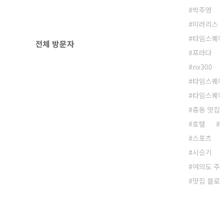
박주영
미러리스
타임스퀘
전체 방문자
프라다
nx300
타임스퀘
타임스퀘
중동 맛집
호텔
스포츠
시승기
여의도 
맛집 블