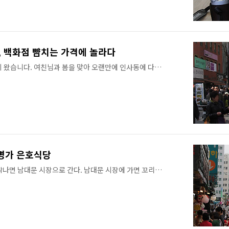
습니다. 콩각시에서는 "젤 비싼 걸로 주세요"라고 해도
 있으면 눌러줄만 하군요~ 그런데!!! 재밌게도 테이블 위에 스
;;;;; 가장 스마트한 카메라 NX300으로 가장 스마트한
맛집 탐방을 정말 많..
, 백화점 뺨치는 가격에 놀라다
이 왔습니다. 여친님과 봄을 맞아 오랜만에 인사동에 다녀왔
에도 인사동 길거리 음식들의 유혹을 물리치지 못했습니다.
기는 시민들이 많은 거 같습니다. ▲ 요즘 인사동에서 인
와플 포장마차와 유사한 곳인데, 줄을 서야 먹을 수 있는 곳
가 좋은 회오리 감자! 소스를 너무 많이 뿌리면 짠 맛이 강
 감자는 걸어다니면서 먹으면 옷에 소스가 묻으니까 자리
 2.500원^^;; ▲ 지팡이 아이스크림! 지팡이에 요거트 아
 인사동에서 가장 핫한 ..
 명가 은호식당
각나면 남대문 시장으로 간다. 남대문 시장에 가면 꼬리곰
 은호식당은 꼬리곰탕을 좋아한다면 일부러 찾아갈만한 곳
 70년이라고 한다. 말 그대로 남대문 시장의 터줏대감인
손님들의 연령대도 높은 곳이다. 그리고 일본 미디어에도
는 글로벌 맛집이다. 그런데 가격대는 학생들이 즐기기엔
 꼬리곰탕 한 그릇의 가격이 17,000원이니까, 남녀 커플이