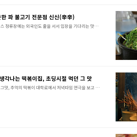
면 34,000원이 필요하다. 그래서 주머니 가벼운 학생들
기가 설렁탕이고, 위에 있는 뚝배기가 ..
긋한 파 불고기 전문점 신신(辛辛)
스 정류장에는 외국인도 줄을 서서 입장을 기다리는 맛집
 신신인데요. 신신은 명동대로변에 있어서 명동 초보도들도
버스 정류장에서 바라 본 辛辛 주변에 명동 맛집 개화, 향미,
어오네요. 왼쪽 사진은 식사를 하러 들어갈 때(오후 5시)의
고 나올 때(오후 5시40분)의 모습입니다. 줄을 서지 않으
. 식당 규모는 크지 않습니다. 테이블이 10개 정도 있는 작
 앉아서 먹어야 하는 불편이 있지만 그 정도의 불편을 감수
는 매운 갈비..
 생각나는 떡볶이집, 초딩시절 먹던 그 맛
그맛, 추억의 떡볶이 대학로에서 저녁타임 연극을 보고 찻
 집으로 돌아가기도 아쉬울 때 바로 이곳! 허름한 떡볶이
 자리잡고 있는 이곳은 개그맨(?) 김신영이 무명시절 배는
 없어서 했더니 김신영도 배부를 만큼 많은 양의 떡볶이를
 떡볶이의 특징은 쌀떡이 아니라 밀가루 떡을 쓰고, 국물
에 옛날 스타일로 깻잎까지 들어있어서 저처럼 올드한 세대
 공간이 협소해서 마주보고 음식을 먹을 수는 없지만 위 커
있습니다. 벽면에는 연극인들의 싸인이 도배..