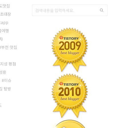
도맛집
 초대장
capp
럽여행
차
부천 맛집
지성 평점
성용
이슈
집 탐방
도