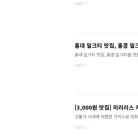
더보기
상 접게 됐다. 대신 국내 여행 속에
람들이 늘어나고 있다. 오늘 소개할 
한 공간이다. 스위스 레스토랑을 그
수 있는 고전적인 스위스 요리를 맛볼
행을 온 것만 같은 착각에 빠지게 된
토랑의 향기가 느껴졌다. 실외만큼은
홍대 밀크티 맛집, 홍콩 밀
홍대 밀크티 맛집, 홍콩 밀크티를 맛
틸리셔스. 오늘 소개할 이곳은 홍콩 
더보기
고 있어 아직까지 줄을 설 필요도 없
운 카페다. 위치는 합정역과 홍대역 
목에 자리 잡고 있는 카페라 주차는
茶라고 적인 녹색 간판을 발견했다면 
분위기는 대충 이렇다. 노출콘크리트
를 설명하는 안내문에는 국내 최초로
[3,000원 맛집] 미러리
고물가 시대에 저렴한 가격으로 자취
를 하는 학생들을 쉽게 찾아볼 수 있는
더보기
머니가 가벼운 자취생들에겐 콩각시는
작은 가게처럼 콩각시는 초소형 식당