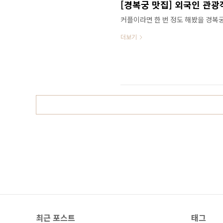
[경복궁 맛집] 외국인 관
커플이라면 한 번 정도 해봤을 경복궁
집니다. 아마 포털에 경복궁 맛집부터 
더보기
자동 맛집까지 주변 맛집은 다 검색해
점은 오픈한지 얼마 되지 않아 검색
의 샌드위치는 각종 조리사 자격증과
비해 훨씬 맛있어요. 그래서 저처럼 
도 많은 거 같더라구요. 아무래도 주
있어서 그런가 봅니다. 퀴즈노스 서
최근 포스트
태그