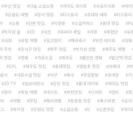
부산 맛집
다음 소셜쇼핑
여의도 데이트
수요미식회
여의
강원도 여행
강서 맛집
티스토리
초대장 배부
티스토리
어
쇼핑
신촌 맛집
이청용
소셜커머스
홍대 맛집
Pi
박지성 골
3D
사진
프라다 세일
리뷰
체험단
유
사회
유럽 여행
길고양이
해외축구
부천 데이트
자동
어 주차
강서구 맛집
파주 맛집
박지성 선발
제주도 여행
어 맛집
영화
가로수길
제주도
볼만한 영화
발산역 맛집
EPL
제주도 맛집
홍대맛집
영등포 맛집
카메라
박
음식
가로수길 맛집
야구
축구
맛집탐방
초대장
기
3D TV
일상다반사
강남 맛집
홍대 데이트
여의도 맛집
정치
독일 여행
데이트
부천맛집
디저트
연비
맛
주차
여행
맛집
해외여행
등촌동 맛집
폭스바겐
요리
로그
박지성
강원도 맛집
소셜쇼핑
It
신촌맛집
여의