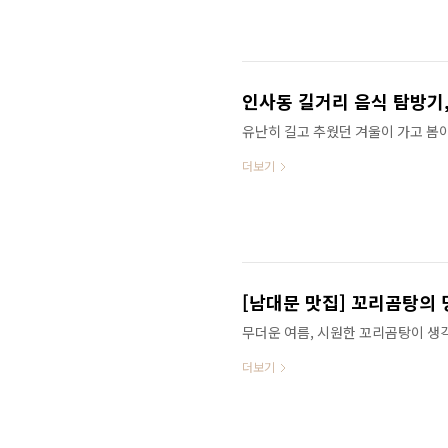
인데 가격이 3,000원밖에 하지 않
4,500원밖에 하지 않죠;;; 버튼이
마트폰을 올리기만 해도 를 눌러준다는
테이블을 다시 한 번 담아봤습니다~ 
인사동 길거리 음식 탐방기
유난히 길고 추웠던 겨울이 가고 봄
는데, 에서 점심을 배부르게 먹었음
더보기
인사동에 가면 유독 길거리 음식을 즐
기가 좋은 와플집! 홍대 놀이터 앞 
입니다. ▲ 명동, 동대문에서도 인기
해지니 주의하세요^^ 그리고 회오리
를 잡고 서서 드시기 바랍니다. 가격은
이스크림을 넣어 주는 이 간식이~ 요즘
[남대문 맛집] 꼬리곰탕의
무더운 여름, 시원한 꼬리곰탕이 생
탕 맛집 은호식당이 있기 때문이다.
더보기
이다. 은호식당은 자그마치 그 역사가
셈이다. 식당의 오랜 역사만큼이나 
소개되어 일본인 관광객들도 자주 찾
다소 부담스러울 수도 있을 것 같다.