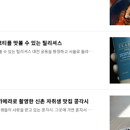
서 이국적인 음식과 장소를 찾으며 아쉬움을 달래 보려는 사
'가스트로통'과 '라 스위스'는 그런 사람들에게 도움이 될만
대로 옮겨온 것 같은 가스트로통은 재료 본연의 맛에 집중할
 수 있다. 가스트로통 초입에 들어서면 마치 스위스로 여
다. 건물 외관뿐만 아니라 꽃장식과 소품에서 스위스 레스
 아니지만 실내의 천장과 주방..
크티를 맛볼 수 있는 틸리셔스
볼 수 있는 틸리셔스 대전 궁동을 평정하고 서울로 올라온
밀크티로 인기를 끌고 있는 카페다. 살짝 외진 곳에 자리하
고, 자리가 없어 강제 테이크아웃해야 할 일도 없는 평화로
중간 지점인데, 합정역 3번출구에서 좀 더 가깝다. 좁은 골
 언감생심. 대중교통을 이용하는 날에 갈만한 카페다. 凍奶
홍콩 전통 밀크티 맛집 틸리셔스를 잘 찾아간 거다. 실내
로 멋을 낸 인테리어가 차갑게 느껴진다. 틸리셔스의 역사
 홍콩 밀크티를 선보인 가게라고..
스 카메라로 촬영한 신촌 자취생 맛집 콩각시
생들의 사랑을 받고 있는 콩각시. 그곳에 가면 혼자서 식사
데요. 단돈 3,000원에 한 끼를 해결할 수 있기 때문에 주
 오아시스와도 같은 곳인 거 같습니다. 마치 네덜란드의
입니다. 주메뉴는 집에서 간단하게 먹을 수 있는 콩나물밥