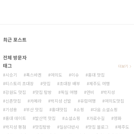
최근 포스트
전체 방문자
태그
더보기
시승기
폭스바겐
여의도
이슈
홍대 맛집
티스토리 초대장
맛집
초대장 배부
제주도 여행
강원도 맛집
맛집 탐방
독일 여행
연비
박지성
신촌맛집
카메라
박지성 선발
유럽여행
여의도맛집
기성용
부산 맛집
홍대맛집
쇼핑
다음 소셜쇼핑
홍대 데이트
발산역 맛집
소셜쇼핑
가로수길
영화
박지성 평점
맛집탐방
일상다반사
맛집 블로그
제주도