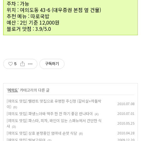
주차 : 가능
위치 : 여의도동 43-6 (대우증권 본점 옆 건물)
추천 메뉴 : 따로국밥
예산 : 2인 기준 12,000원
블로거 맛점 : 3.9/5.0
5
구독하기
'
여의도
' 카테고리의 다른 글
[여의도 맛집] 탤런트 맛집으로 유명한 주신정 (갈비살+차돌박
2010.07.08
이)
(6)
[여의도 맛집] 파냉느아와 맥주 한 잔 하기 좋은 란나타이
2010.07.01
(4)
[여의도 맛집] 파스타, 피자, 와인이 있는 스패뉴에서 간단한 식
2010.05.25
사
(3)
[여의도 맛집] 상호 분쟁중인 엄마네 손맛 식당
2010.04.28
(8)
[여의도 맛집] 털보고된이
2009.12.20
(2)