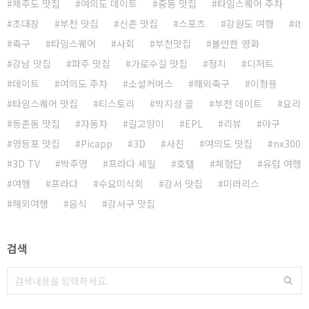
제주도 맛집
여의도 데이트
중동 맛집
타임스퀘어 주차
초대장
부천 맛집
신촌 맛집
스포츠
강원도 여행
It
축구
타임스퀘어
사회
부천맛집
볼만한 영화
강남 맛집
파주 맛집
가로수길 맛집
정치
디저트
데이트
여의도 주차
소셜커머스
해외축구
이청용
타임스퀘어 맛집
티스토리
박지성 골
부천 데이트
요리
등촌동 맛집
자동차
길고양이
EPL
리뷰
야구
영등포 맛집
Picapp
3D
사진
여의도 맛집
nx300
3D TV
박주영
프라다 세일
호텔
체험단
유럽 여행
여행
프라다
수요미식회
강서 맛집
미러리스
해외여행
음식
강서구 맛집
검색