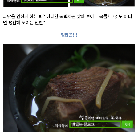
파닭을 연상케 하는 파? 아니면 국밥치곤 맑아 보이는 국물? 그것도 아니
면 평범해 보이는 반찬?
정답
은!!!