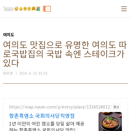
본문 바로가기
여의도
여의도 맛집으로 유명한 여의도 따
로국밥집의 국밥 속엔 스테이크가
있다
모르겐
2010. 6. 22. 01:51
https://map.naver.com/p/entry/place/1316524012
광고
향촌흑염소 국회의사당직영점
1년 미만의 어린 염소를 당일 삶아 제공
하는 향촌흑염소 국회의사당 맛집!