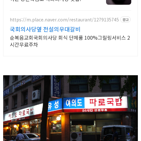
https://m.place.naver.com/restaurant/1279135745
광고
국회의사당옆 전설의우대갈비
순복음교회국회의사당 회식 단체룸 100%그릴링서비스 2
시간무료주차