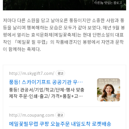
저마다 다른 소원을 담고 날아오른 풍등이지만 소중한 사람과 풍
등을 날리며 행복해하는 모습은 모두가 같아 보였다. 매년 9월 봉
평에서 열리는 효석문화제(메밀꽃축제)는 현대 단편소설의 대표
작인 「메밀꽃 필 무렵」의 작품배경지인 봉평에서 자연과 문학
이 함께하는 축제다.
http://m.skygift7.com/
광고
풍등! 스카이기프트 공공기관 우선
구매 대상기업
풍등! 관공서/기업/학교/단체-행사 맞춤
제작 주문-인쇄-출고/ 가격+품질+고객
만족도 BEST/ 지금 바로 전화주세요!
http://m.coupang.com
광고
메밀꽃필무렵 쿠팡 오늘주문 내일도착 로켓배송