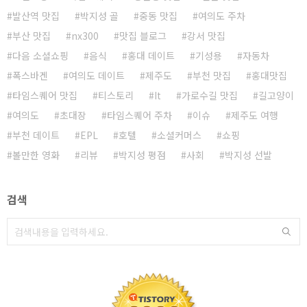
발산역 맛집
박지성 골
중동 맛집
여의도 주차
부산 맛집
nx300
맛집 블로그
강서 맛집
다음 소셜쇼핑
음식
홍대 데이트
기성용
자동차
폭스바겐
여의도 데이트
제주도
부천 맛집
홍대맛집
타임스퀘어 맛집
티스토리
It
가로수길 맛집
길고양이
여의도
초대장
타임스퀘어 주차
이슈
제주도 여행
부천 데이트
EPL
호텔
소셜커머스
쇼핑
볼만한 영화
리뷰
박지성 평점
사회
박지성 선발
검색