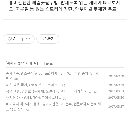
흥미진진한 메밀꽃필무렵, 밤새도록 읽는 재미에 빠져보세
요. 지루할 틈 없는 스토리에 감탄, 와우회원 무제한 무료배
송으로 만나세요.
3
구독하기
'
취재와 생각
' 카테고리의 다른 글
수제맥주, 위스콘신(WIconsin) 아메리칸 IPA, 묵직한 홉의 풍미가
2017.09.26
매력
(0)
제철 맞은 꽃게, 카레에 입수! 결과는...
2017.09.25
(0)
봉평 여행, 평창효석문화제, 오일장 등 볼거리 먹거리 '그레잇'
2017.09.03
(0)
손정은 아나운서 MBC 월드에서 보니...
2017.08.30
(0)
메이웨더 맥그리거 중계...경기시간은 1시 전후, 천문학적 대전료 줘
2017.08.27
도 남는 장사
(0)