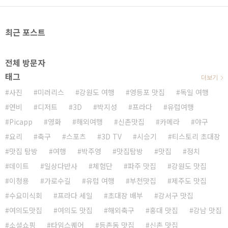
최근 포스트
전체 방문자
태그
더보기
사진
미러리스
강원도 여행
영등포 맛집
독일 여행
연비
디저트
3D
박지성
프라다
유럽여행
Picapp
영화
해외여행
신촌맛집
카메라
야구
요리
축구
스포츠
3D TV
시승기
티스토리 초대장
맛집 탐방
여행
박주영
맛집탐방
맛집
정치
데이트
일상다반사
체험단
파주 맛집
강원도 맛집
이청용
가로수길
유럽 여행
부천맛집
제주도 맛집
수요미식회
프라다 세일
초대장 배부
강서구 맛집
여의도맛집
여의도 맛집
해외축구
홍대 맛집
강남 맛집
소셜쇼핑
타임스퀘어
등촌동 맛집
신촌 맛집