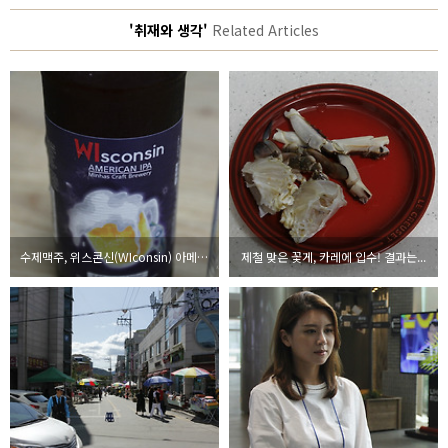
'취재와 생각'
Related Articles
수제맥주, 위스콘신(WIconsin) 아메리칸 IPA, 묵직한 홉의 풍미가 매력
제철 맞은 꽃게, 카레에 입수! 결과는...