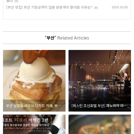
보다
(5)
[부산 맛집] 부산 기장군까지 일본 관광객이 찾아온 이유는?
2010.10.05
(8)
'부산'
Related Articles
부산 남포동 라이브 디저트 카페, 쁘띠갸또 "여긴 꼭 가야해"
[웨스틴 조선호텔 부산] 파노라마 라운지 최고의 야경