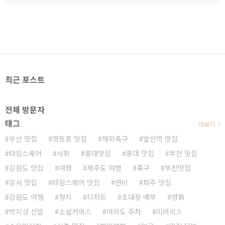
최근 포스트
전체 방문자
태그
더보기
부산 맛집
영등포 맛집
해외축구
발산역 맛집
타임스퀘어
사회
홍대맛집
홍대 맛집
부천 맛집
강원도 맛집
여행
제주도 여행
축구
부천맛집
강서 맛집
타임스퀘어 맛집
연비
파주 맛집
강원도 여행
정치
디저트
초대장 배부
영화
박지성 선발
소셜커머스
여의도 주차
미러리스