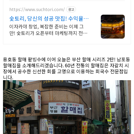
https://www.suchtori.com/
광고
숯토리, 당신의 성공 맛집! 수익율
UP!
이자카야 창업, 복잡한 준비는 이제 그
만! 숯토리가 오픈부터 마케팅까지 전부
지원 당신의 열정에 숯토리를 더하세요!
끈기와 본사 지원으로 성공 창업은 당신
의 것!
용호동 할매 팥빙수에 이어 오늘은 부산 할매 시리즈 2탄! 남포동
할매집을 소개해드리겠습니다. 60년 전통의 할매집은 자갈치 시
장에서 공수한 신선한 회를 고명으로 이용하는 회국수 전문점입
니다.