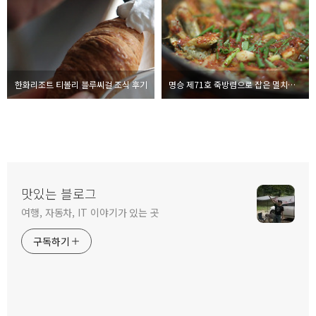
한화리조트 티볼리 블루씨걸 조식 후기
명승 제71호 죽방렴으로 잡은 멸치의 맛은? 일명 '죽방멸치'의 맛을 보다
맛있는 블로그
여행, 자동차, IT 이야기가 있는 곳
구독하기