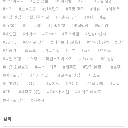
수요미식회
신촌 맛집
해외여행
야구
맛집 탐방
사진
소셜쇼핑
신촌맛집
중동 맛집
이슈
이청용
강남 맛집
볼만한 영화
등촌동 맛집
홍대 데이트
nx300
It
3D
유럽여행
맛집탐방
박주영
체험단
카메라
프라다
폭스바겐
일상다반사
3D TV
강서구 맛집
티스토리 초대장
박지성 평점
맛집
시승기
스포츠
가로수길
리뷰
요리
여의도
독일 여행
쇼핑
타임스퀘어 주차
Picapp
기성용
다음 소셜쇼핑
부천 데이트
제주도
맛집 블로그
호텔
여의도맛집
박지성 골
가로수길 맛집
티스토리
길고양이
데이트
박지성
초대장
유럽 여행
음식
EPL
제주도 맛집
프라다 세일
여의도 데이트
여의도 맛집
자동차
검색