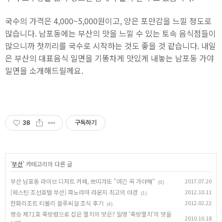
국수의 가격은 4,000~5,000원이고, 양은 포만감을 느낄 정도로
많습니다. 남포동에는 부산의 맛을 느낄 수 있는 토속 음식점들이
많으니까 첫끼리를 국수로 시작하는 것도 좋을 것 같습니다. 내일
은 부산의 대표음식 밀면을 기똥차게 맛있게 내놓는 남포동 가야
밀면을 소개해드릴께요.
38
구독하기
'
부산
' 카테고리의 다른 글
부산 남포동 라이브 디저트 카페, 쁘띠갸또 "여긴 꼭 가야해"
2017.07.20
(0)
[웨스틴 조선호텔 부산] 파노라마 라운지 최고의 야경
2012.10.11
(1)
한화리조트 티볼리 블루씨걸 조식 후기
2012.02.22
(4)
명승 제71호 죽방렴으로 잡은 멸치의 맛은? 일명 '죽방멸치'의 맛을
2010.10.18