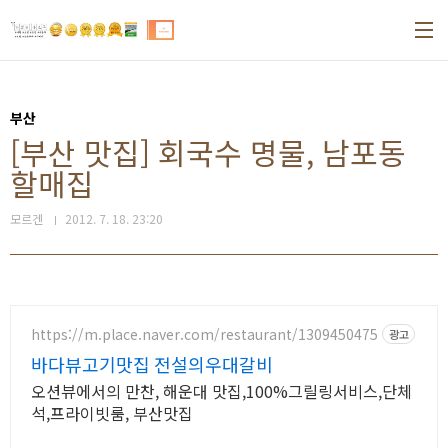
본문 바로가기
부산
[부산 맛집] 회국수 명물, 남포동
할매집
모르겐
2012. 7. 18. 23:20
https://m.place.naver.com/restaurant/1309450475
광고
바다뷰고기맛집 전설의우대갈비
오션뷰에서의 만찬, 해운대 맛집,100%그릴링서비스,단체
석,프라이빗룸, 부산맛집