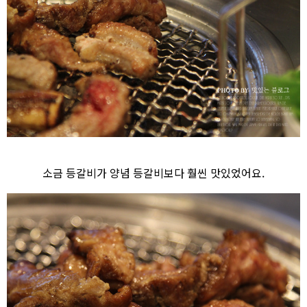
소금 등갈비가 양념 등갈비보다 훨씬 맛있었어요.