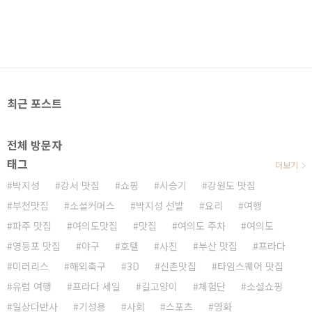
최근 포스트
전체 방문자
태그
더보기
박지성
강서 맛집
쇼핑
시승기
강원도 맛집
부천맛집
소셜커머스
박지성 선발
요리
여행
파주 맛집
여의도맛집
맛집
여의도 주차
여의도
영등포 맛집
야구
호텔
사진
부산 맛집
프라다
미러리스
해외축구
3D
신촌맛집
타임스퀘어 맛집
유럽 여행
프라다 세일
길고양이
체험단
소셜쇼핑
일상다반사
기성용
사회
스포츠
영화