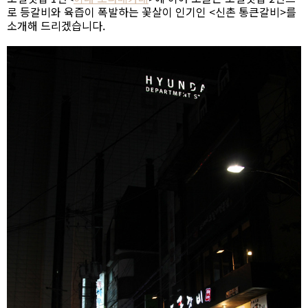
로 등갈비와 육즙이 폭발하는 꽃살이 인기인 <신촌 통큰갈비>를
소개해 드리겠습니다.