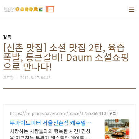
본문 바로가기
강북
[신촌 맛집] 소셜 맛집 2탄, 육즙
폭발, 통큰갈비! Daum 소셜쇼핑
으로 만나다!
모르겐
2011. 8. 17. 04:43
https://m.place.naver.com/place/1755369410
광고
투파이드피터 서울신촌점 캐쥬얼
다이닝 레스토랑
사랑하는 사람들과의 행복한 시간! 감성
을 자극하는 분위기 레스토랑 데이트 맛