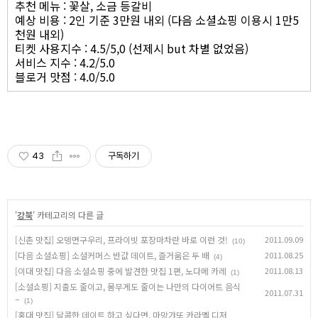
추천 메뉴 : 꽃살, 소금 등갈비
예상 비용 : 2인 기준 3만원 내외 (다음 소셜쇼핑 이용시 1만5
천원 내외)
티켓 사용지수 : 4.5/5,0 (선제시 but 차별 없었음)
서비스 지수 : 4.2/5.0
블로거 맛점 : 4.0/5.0
43
구독하기
'
강북
' 카테고리의 다른 글
[신촌 맛집] 오뎅면구우리, 프라이빗 포장마차란 바로 이런 것!
2011.09.09
(10)
[다음 소셜쇼핑] 소셜커머스 반값 데이트, 즐거움은 두 배
2011.08.25
(4)
[이대 맛집] 다음 소셜쇼핑 중에 발견한 맛집 1편, 노다메 카레
2011.08.13
(1)
[소셜쇼핑] 지출도 줄이고, 몸무게도 줄이는 나만의 다이어트 음식
2011.07.31
~
(1)
[홍대 맛집] 달콤한 데이트 하고 싶다면, 마망갸또 카라멜 디저