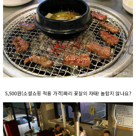
5,500원(소셜쇼핑 적용 가격)짜리 꽃살의 자태! 놀랍지 않나요?