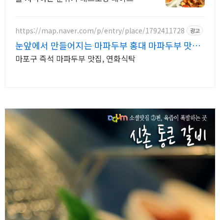
집
https://map.naver.com/p/entry/place/1792411728
광고
눈앞에서 만들어지는 마파두부 홍대 마파두부 맛집
연화식탁
마포구 즉석 마파두부 맛집, 연화식탁