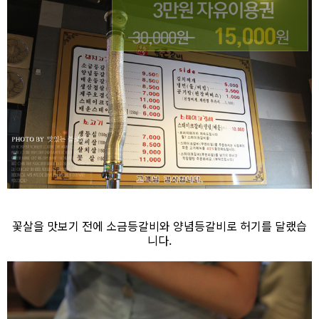
꽃살을 맛보기 전에 소금등갈비와 양념등갈비로 허기를 달랬습
니다.