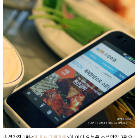
소셜맛집 1편<
이대 노다메카레
>에 이어 오늘은 소셜맛집 2편으