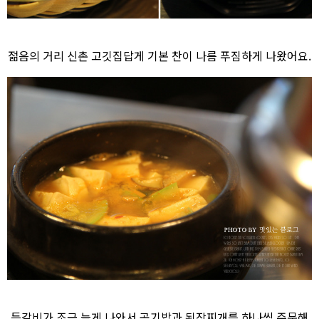
젊음의 거리 신촌 고깃집답게 기본 찬이 나름 푸짐하게 나왔어요.
등갈비가 조금 늦게 나와서 공기밥과 된장찌개를 하나씩 주문해