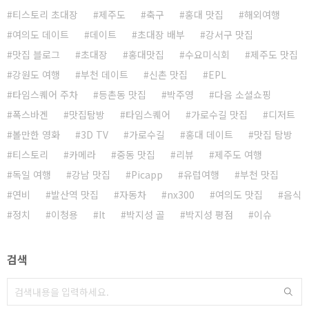
티스토리 초대장
제주도
축구
홍대 맛집
해외여행
여의도 데이트
데이트
초대장 배부
강서구 맛집
맛집 블로그
초대장
홍대맛집
수요미식회
제주도 맛집
강원도 여행
부천 데이트
신촌 맛집
EPL
타임스퀘어 주차
등촌동 맛집
박주영
다음 소셜쇼핑
폭스바겐
맛집탐방
타임스퀘어
가로수길 맛집
디저트
볼만한 영화
3D TV
가로수길
홍대 데이트
맛집 탐방
티스토리
카메라
중동 맛집
리뷰
제주도 여행
독일 여행
강남 맛집
Picapp
유럽여행
부천 맛집
연비
발산역 맛집
자동차
nx300
여의도 맛집
음식
정치
이청용
It
박지성 골
박지성 평점
이슈
검색