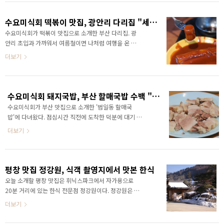
로 촬영까지 돕는 것을 보니 정말 장어를 좋아하나 보다.
정식 요리를 즐길 수 있는 르블란서. 르블란서는 한옥 레
..
스토랑에서 프랑스 가정식을 즐길 수 있는 이색 맛집이
수요미식회 떡볶이 맛집, 광안리 다리집 "세트메뉴 A냐 B냐" 고민
다. #익선동 #한옥 #레스트랑 #르블란서 입구 양옥을
수요미식회가 떡볶이 맛집으로 소개한 부산 다리집. 광
입은 한옥으로 들어가면 익선동 여느 카페처럼 동서양
안리 초입과 가까워서 여름철이면 나처럼 여행을 온 사
의 멋이 어우러진 르블란서의 멋을 느낄 수 있다. 밖에서
람들로 발 디딜 틈이 없는 곳이다. 찾아가는 방법은 간단
더보기
볼 때보다 훨씬 근사하다. 동서양의 조화가 인상적인 르
하다. 자가용으로 간다면 내비게이션에 다리집을 검색
블란서의 대표 메뉴는 로스터드 치킨이다. 로스터드 치
해서 찾아가면 되고, 대중교통을 이용한다면 2호선 금련
킨은 1.5인분 정도의 양이라 라구 파스타와 라따뚜이를
산역 5번 출구로 나와 맥도날드 지난 첫 번째 골목길에
각각 하나씩 ..
서 우회전하면 쉽게 다리집을 찾을 수 있다. 다리집이라
수요미식회 돼지국밥, 부산 할매국밥 수백 "좋아요"
는 이름에서 아주 작고 허름한 분식집의 느낌적 느낌인
수요미식회가 부산 맛집으로 소개한 '범일동 할매국
데, 사진에서처럼 다리집은 굉장히 큰 분식집이다. 심지
밥'에 다녀왔다. 점심시간 직전에 도착한 덕분에 대기 없
어 주차장도 있다. 처음 가는 분식집에선 세트메뉴가 진
이 줄서서 먹는 맛집의 음식을 즐길 수 있었다. 음식 후
더보기
리. 그런데 이곳엔 세트메뉴가 2종이라 고민을 하지 않
기에 앞서 찾아가는 방법을 먼저 소개하겠다. 나처럼 타
을 수 없었다. 심지어 세트메뉴 A와 B가 무엇이 다른지
지에서 이곳을 방문하는 사람이라면 포털 지도만 보면
도무지 알 수 없었기 때문에 고민은 더욱 깊어졌다. 자세
어떻게 가야할지 감이 잘 오지 않을 것이기 때문이다. 지
히 보니 세트메뉴..
도에서는 철길을 통과하는 길을 표현하지 않기 때문에,
평창 맛집 정강원, 식객 촬영지에서 맛본 한식
타지 사람들은 좌천역에서 내려서 찾아가야 한다고 생
오늘 소개할 평창 맛집은 휘닉스파크에서 자가용으로
각할 수 있다. 하지만 범일동 7번 출구를 이용하는 게 가
20분 거리에 있는 한식 전문점 정강원이다. 정강원은 한
장 최적 경로였다. 어렵게 찾은 식당에 들어섰더니 고기
국음식문화체험관 내에 있는 식당으로, 드라마 식객의
더보기
를 삶는 솥과 먹음직스러운 수육이 식도락의 시선을 사
촬영지로도 유명한 곳이다. 정강원의 트레이드마크인
로잡았다. 사진만 보면 그냥 솥에 돼지고기를 삶은 것 같
장독대에는 정통방식으로 담근 장이 가득하다고 하는