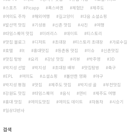
스포츠
Picapp
폭스바겐
체험단
제주도
여의도 주차
해외여행
길고양이
다음 소셜쇼핑
발산역 맛집
기성용
신촌 맛집
사진
여행
타임스퀘어 맛집
미러리스
데이트
티스토리
맛집 블로그
디저트
초대장
티스토리 초대장
가로수길
호텔
It
홍대맛집
등촌동 맛집
이슈
신촌맛집
맛집 탐방
요리
강남 맛집
리뷰
박주영
3D
박지성 선발
박지성
초대장 배부
맛집탐방
축구
EPL
여의도
소셜쇼핑
볼만한 영화
야구
박지성 평점
맛집
제주도 맛집
박지성 골
부천맛집
강원도 맛집
타임스퀘어
음식
연비
제주도 여행
홍대 맛집
여의도맛집
여의도 데이트
자동차
시승기
일상다반사
검색