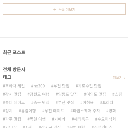
다. 보령머드축제에 참가하려면 입장권을 구입해야 하
는데, 입장료는 공정거래위원회가 가격 거품이 있는지
목록 더보기
조사에 착수한 워터파크 입장료의 1/10 수준인 6,000
원(반일권)~10,000(종일권)원입니다(성인기준). 참고
로 65세 이상, 3세 이하, 1~3급 장애인과 동반1인, 국가
유공자는 무료입니다. 아침부터 온 몸에 머드팩을 한 얼
리버드 관광객들의 모습에서 즐거움이 느껴졌습니다.
공양이가 그루밍을 하듯 동성 친구의 몸에 머드를 발라
주는 모습이 훈훈하네..
최근 포스트
전체 방문자
태그
더보기
프라다 세일
nx300
부천 맛집
가로수길 맛집
강서 맛집
강원도 여행
영등포 맛집
여의도 맛집
쇼핑
홍대 데이트
중동 맛집
부산 맛집
이청용
프라다
정치
유럽여행
부천 데이트
타임스퀘어 주차
영화
파주 맛집
독일 여행
카메라
해외축구
수요미식회
3D TV
사회
강서구 맛집
유럽 여행
소셜커머스