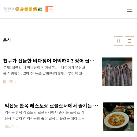
본문 바로가기
음식
친구가 선물한 바다장어 어떡하지? 장어 굽는 법 생각보다 쉬웠다!
부제: 집콕할 때 바다장어 먹어볼까.. 바다장어가 냉장고
를 점령했다. 얼마 전 늑골(갈비뼈)이 5개나 부러져 고생
했는데, 바다장어를 해외에 수출하는 청아무역이라는
더보기
회사에 다니는 고등학교 친구가 '뼈에 좋다며' 장어를 경
비실에 맡기고 간 것. 덕분에 생애 첫 장어 굽기에 도전
해야 했다. "고등어도 구워본 적이 없는데, 장어를 어떻
게 구워먹지? 심지어 난 생선을 좋아하지 않는데...." 냉
익선동 한옥 레스토랑 르블란서에서 즐기는 프랑스 가정식
장고를 점령한 장어를 어떻게 해야하나 걱정이 앞섰던
익선동 한옥 레스토랑 르블란서에서 즐기는 프랑스 가
나와 달리 생선이라면 사족을 못 쓰는 와이프는 드디어
정식 주말이면 익선동의 좁은 골목은 몰려든 데이트족
오늘 장어를 먹는 거냐며 장어를 잘 구울 수 있을까 걱정
들로 발 디딜 틈이 없다. 웬만한 맛집은 웨이팅 30분은
더보기
하던 나를 더욱 압박했다. 가로 촬영도 도와주고, 세로
기본이 된 지 오래다. 그래서 우리 부부는 퇴근 후 익선
촬영도 도와주고 저렇게 적극적으로 가로 촬영부터 세
동 데이트를 즐긴다. 지난 목요일 다녀온 곳은 프랑스 가