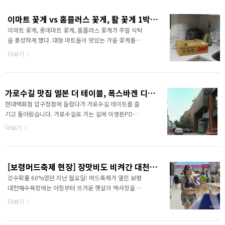
은데, 신기하게도 이곳의 수육에서는 돼지 냄새가 전혀
데, 그 수가 실로 엄청나다. 장독대 주변에는 포동포동
나지 않았다. 저..
살찐 길고양이들이 장독을 지키고 있다. 길고양이들이
이마트 꽃게 vs 홈플러스 꽃게, 활 꽃게 1박스 24,000원에 사서 먹어보니
장독대를 지키고 있는 걸 보면, 아마도 정기적으로 밥을
이마트 꽃게, 롯데마트 꽃게, 홈플러스 꽃게가 주말 식탁
챙겨 주는 듯하다. 통유리라 장독대을 바라보며 식사를
을 풍성하게 했다. 대형 마트들이 맛있는 가을 꽃게를
할 수 있다. 이곳에 가면 비빔밥이나 정강원 정식을 먹는
100g에 800원~900원에 내놓았기 때문이다. 꽃게 요
더보기
데, 이날은 정강원 정식을 먹었다. 그럼 정강원 정식 한
리를 좋아하는 나도 집앞 홈플러스에서 꽃게 1박스
상 차림을 사진을 감상해보자. 깔끔한 나물과 메밀전이
(3kg)를 구입했다. 꽃게 1박스의 가격은 단돈 24,000
먼저 나오고 뒤이어 뽀얀 두부를 필두로 된장, 계란찜,
원. 냉장, 냉동 꽃게가 아닌 활게 3kg의 가격이다. 판매
생선이 나왔다. 반..
직원은 여태 이렇게 싼 가격에 꽃게를 팔아본 적은 없었
가로수길 맛집 엘본 더 테이블, 폭스바겐 디저트에 기념품까지
다고 했다. 서해에서 잡은 활꽃게는 얼마나 싱싱할까?
현대백화점 압구정점에 들렀다가 가로수길 데이트를 즐
톱밥 속에서 잠자고 있던 꽃게들은 힘이 넘쳤다. 꽃게들
기고 돌아왔습니다. 가로수길로 가는 길에 이영돈PD의
은 정말 싱싱했다. 마치 방금 그물 속에서 꺼낸 놈처럼
먹거리 X파일이 착한식당으로 지정한 뺑드빱빠에서 유
더보기
집게 발을 앞세워 결사항쟁했다. 아래 영상을 보면 꽃게
기농 효소빵도 구입하려고 했는데, 이미 빵이 다 팔려 문
들이 얼마나 싱싱한지 알 수 있을 것이다. 너무 싱싱해서
을 닫았더군요. 아직 오후 5시도 안 됐는데;;;; 이영돈
숨통을 끊는 게 쉽지 않았다. 요리가 어려웠던 만..
PD때문에 뺑드빱빠의 건강한 빵을 먹는 게 참 힘들어졌
습니다. 이영돈 PD 나빠요;;; 옛날 모습은 찾아볼 수 없
[보령머드축제 현장] 장맛비도 비켜간 대천해수욕장, 그리고 경유지
게 된 가로수길을 한 바퀴 돌고 우리가 향한 곳은 엘본
강수확률 60%였던 지난 월요일! 머드축제가 열린 보령
더 테이블!! 없어서 못 산다는 폭스바겐 7세대가 전시되
대천해수욕장에는 아침부터 뜨거운 햇살이 백사장을 가
어 있었던 곳이죠! 정말 없어서 못 살까요? 네;; 저도 사
열시켰습니다. 비가 온다는 일기예보 때문인지 행사장
더보기
고 싶은데 너무 오래 기다려야 한다고 해서 다른 차를 알
은 평소보다 한가로왔습니다. ↑추천과 댓글은 옵션↑
아보고 있습니다. 시간 여유가 있다면 지금이라도 예약
무료 공영주차장에 주차를 하고 행사장으로 이동했습니
해야 할 거에요;; 폴로보다 더 빠른 속도로 도로를 점..