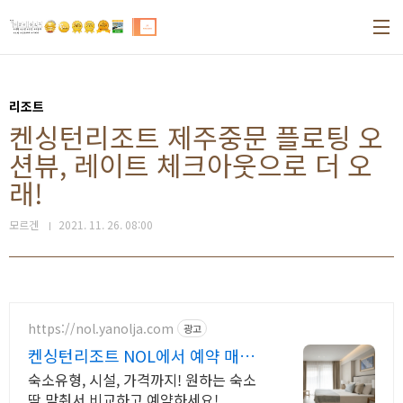
본문 바로가기
리조트
켄싱턴리조트 제주중문 플로팅 오
션뷰, 레이트 체크아웃으로 더 오
래!
모르겐
2021. 11. 26. 08:00
https://nol.yanolja.com
광고
켄싱턴리조트 NOL에서 예약 매일
NOL DRAW 추첨!
숙소유형, 시설, 가격까지! 원하는 숙소
딱 맞춰서 비교하고 예약하세요!