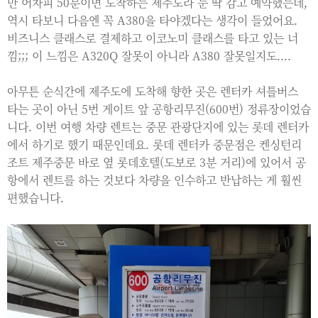
만 어차피 50분이면 도착하는 제주도라 눈 딱 감고 예약했는데,
역시 타보니 다음엔 꼭 A380을 타야겠다는 생각이 들었어요.
비즈니스 클래스로 결제하고 이코노미 클래스를 타고 있는 너
낌;;; 이 느낌은 A320Q 잘못이 아니라 A380 잘못일지도....
아무튼 순식간에 제주도에 도착해 향한 곳은 렌터카 셔틀버스
타는 곳이 아닌 5번 게이트 앞 공항리무진(600번) 정류장이었습
니다. 이번 여행 차량 렌트는 중문 관광단지에 있는 롯데 렌터카
에서 하기로 했기 때문인데요. 롯데 렌터카 중문점은 켄싱턴리
조트 제주중문 바로 옆 롯데호텔(도보로 3분 거리)에 있어서 공
항에서 렌트를 하는 것보다 차량을 인수하고 반납하는 게 훨씬
편했습니다.