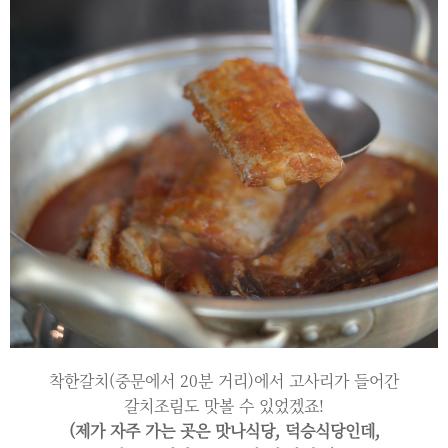
착한갈치(중문에서 20분 거리)에서 고사리가 들어간
갈치조림도 맛볼 수 있었겠죠!
(제가 자주 가는 곳은 맛나식당, 덕승식당인데,