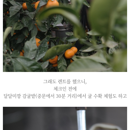
그래도 렌트를 했으니,
체크인 전에
달달미깡 감귤밭(중문에서 30분 거리)에서 귤 수확 체험도 하고