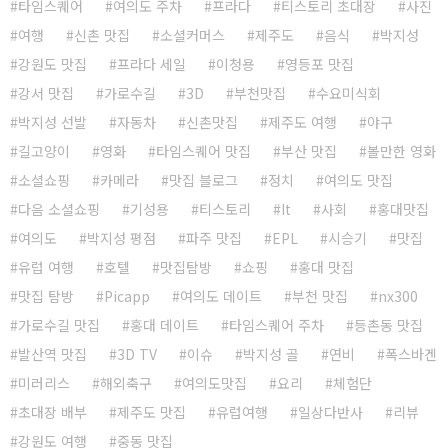
타임스퀘어
여의도 주차
프라다
티스토리 초대장
사진
여행
신촌 맛집
소셜커머스
제주도
음식
박지성
강원도 맛집
프라다 세일
이청용
영등포 맛집
강서 맛집
가로수길
3D
부천맛집
수요미식회
박지성 선발
자동차
신촌맛집
제주도 여행
야구
길고양이
영화
타임스퀘어 맛집
부산 맛집
볼만한 영화
소셜쇼핑
카메라
맛집 블로그
정치
여의도 맛집
다음 소셜쇼핑
기성용
티스토리
It
사회
홍대맛집
여의도
박지성 평점
파주 맛집
EPL
시승기
맛집
유럽 여행
호텔
맛집탐방
쇼핑
홍대 맛집
맛집 탐방
Picapp
여의도 데이트
부천 맛집
nx300
가로수길 맛집
홍대 데이트
타임스퀘어 주차
등촌동 맛집
발산역 맛집
3D TV
이슈
박지성 골
연비
폭스바겐
미러리스
해외축구
여의도맛집
요리
체험단
초대장 배부
제주도 맛집
유럽여행
일상다반사
리뷰
강원도 여행
중동 맛집