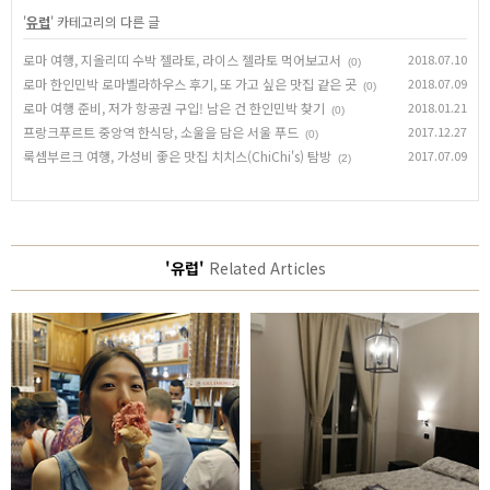
'
유럽
' 카테고리의 다른 글
로마 여행, 지올리띠 수박 젤라토, 라이스 젤라토 먹어보고서
2018.07.10
(0)
로마 한인민박 로마벨라하우스 후기, 또 가고 싶은 맛집 같은 곳
2018.07.09
(0)
로마 여행 준비, 저가 항공권 구입! 남은 건 한인민박 찾기
2018.01.21
(0)
프랑크푸르트 중앙역 한식당, 소울을 담은 서울 푸드
2017.12.27
(0)
룩셈부르크 여행, 가성비 좋은 맛집 치치스(ChiChi's) 탐방
2017.07.09
(2)
'유럽'
Related Articles