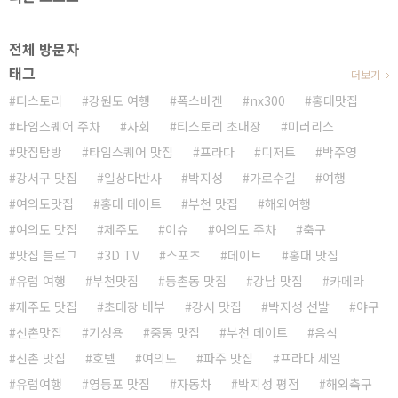
전체 방문자
태그
더보기
티스토리
강원도 여행
폭스바겐
nx300
홍대맛집
타임스퀘어 주차
사회
티스토리 초대장
미러리스
맛집탐방
타임스퀘어 맛집
프라다
디저트
박주영
강서구 맛집
일상다반사
박지성
가로수길
여행
여의도맛집
홍대 데이트
부천 맛집
해외여행
여의도 맛집
제주도
이슈
여의도 주차
축구
맛집 블로그
3D TV
스포츠
데이트
홍대 맛집
유럽 여행
부천맛집
등촌동 맛집
강남 맛집
카메라
제주도 맛집
초대장 배부
강서 맛집
박지성 선발
야구
신촌맛집
기성용
중동 맛집
부천 데이트
음식
신촌 맛집
호텔
여의도
파주 맛집
프라다 세일
유럽여행
영등포 맛집
자동차
박지성 평점
해외축구