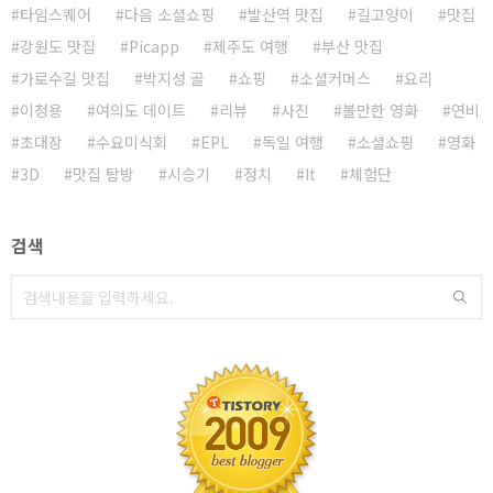
타임스퀘어
다음 소셜쇼핑
발산역 맛집
길고양이
맛집
강원도 맛집
Picapp
제주도 여행
부산 맛집
가로수길 맛집
박지성 골
쇼핑
소셜커머스
요리
이청용
여의도 데이트
리뷰
사진
볼만한 영화
연비
초대장
수요미식회
EPL
독일 여행
소셜쇼핑
영화
3D
맛집 탐방
시승기
정치
It
체험단
검색