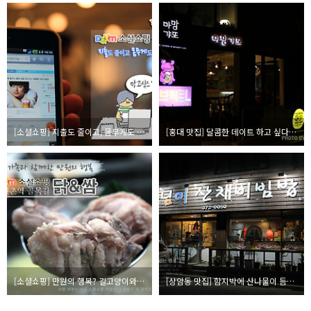
[소셜쇼핑] 지출도 줄이고, 몸무게도 줄이는 나만의 다이어트 음식~
[홍대 맛집] 달콤한 데이트 하고 싶다면, 마망갸또 카라멜 디저트
[소셜쇼핑] 만원의 행복? 길고양이와 여름보양식 즐기기
[상암동 맛집] 함지박에 산나물이 듬뿍! 꽃님이 산채비빔밥