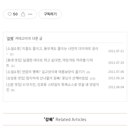
50
구독하기
'
강북
' 카테고리의 다른 글
[소셜쇼핑] 지출도 줄이고, 몸무게도 줄이는 나만의 다이어트 음식
2011.07.31
~
(1)
[홍대 맛집] 달콤한 데이트 하고 싶다면, 마망갸또 카라멜 디저
2011.07.30
트
(1)
[소셜쇼핑] 만원의 행복? 길고양이와 여름보양식 즐기기
2011.07.06
(4)
[상암동 맛집] 함지박에 산나물이 듬뿍! 꽃님이 산채비빔밥
2011.06.16
(14)
[신촌 맛집] 678치킨, 강호동 스타일의 특제소스로 맛을 낸 양념치
2011.06.04
킨
(6)
'강북'
Related Articles