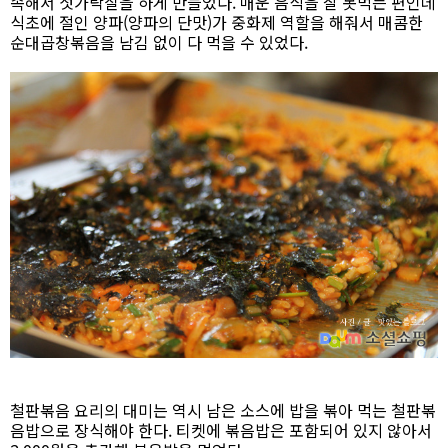
속해서 젓가락질을 하게 만들었다. 매운 음식을 잘 못먹는 편인데
식초에 절인 양파(양파의 단맛)가 중화제 역할을 해줘서 매콤한
순대곱창볶음을 남김 없이 다 먹을 수 있었다.
철판볶음 요리의 대미는 역시 남은 소스에 밥을 볶아 먹는 철판볶
음밥으로 장식해야 한다. 티켓에 볶음밥은 포함되어 있지 않아서