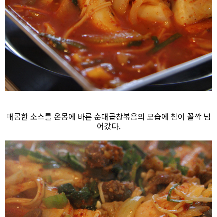
매콤한 소스를 온몸에 바른 순대곱창볶음의 모습에 침이 꼴깍 넘
어갔다.