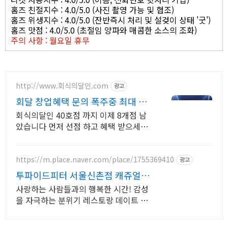
홈즈 친절지수 : 4.0/5.0 (사진 촬영 가능 및 협조)
홈즈 위생지수 : 4.0/5.0 (잔반즉시 처리 및 설겆이 상태 '굿')
홈즈 맛점 : 4.0/5.0 (초절임 양파와 매콤한 소스의 조화)
주의 사항 : 월요일 휴무
http://www.회식의달인.com
광고
회달 창업혜택 문의 폭주중 최대 1
억대출, 업변도 환영
회식의달인 40호점 까지 이제 8개점 남
았습니다 먼저 선점 하고 혜택 받으세요.
부위까지 골라먹는 재미, 프라임 무한리
필의 달인
https://m.place.naver.com/place/1755369410
광고
투파이드피터 서울신촌점 캐쥬얼
다이닝 레스토랑
사랑하는 사람들과의 행복한 시간! 감성
을 자극하는 분위기 레스토랑 데이트 맛
집