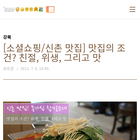
본문 바로가기
강북
[소셜쇼핑/신촌 맛집] 맛집의 조
건? 친절, 위생, 그리고 맛
모르겐
2011. 7. 6. 16:45