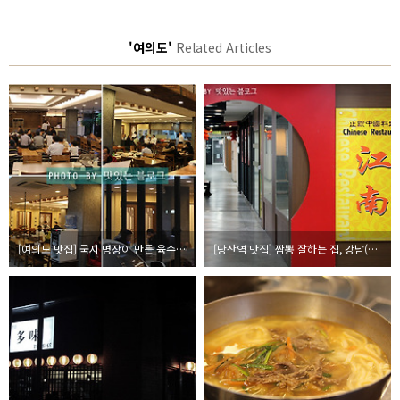
'여의도'
Related Articles
[여의도 맛집] 국시 명장이 만든 육수의 맛은? 여의도 마루
[당산역 맛집] 짬뽕 잘하는 집, 강남(중국의 옛말)