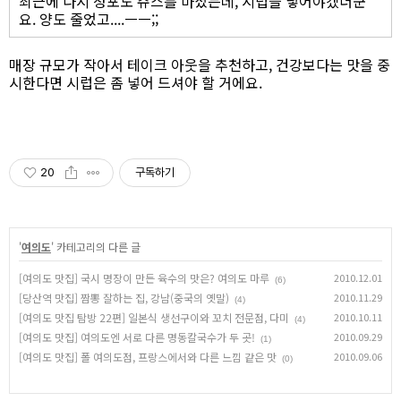
최근에 다시 청포도 쥬스를 마셨는데, 시럽을 넣어야겠더군
요. 양도 줄었고....ㅡㅡ;;
매장 규모가 작아서 테이크 아웃을 추천하고, 건강보다는 맛을 중
시한다면 시럽은 좀 넣어 드셔야 할 거에요.
20
구독하기
'
여의도
' 카테고리의 다른 글
[여의도 맛집] 국시 명장이 만든 육수의 맛은? 여의도 마루
2010.12.01
(6)
[당산역 맛집] 짬뽕 잘하는 집, 강남(중국의 옛말)
2010.11.29
(4)
[여의도 맛집 탐방 22편] 일본식 생선구이와 꼬치 전문점, 다미
2010.10.11
(4)
[여의도 맛집] 여의도엔 서로 다른 명동칼국수가 두 곳!
2010.09.29
(1)
[여의도 맛집] 폴 여의도점, 프랑스에서와 다른 느낌 같은 맛
2010.09.06
(0)