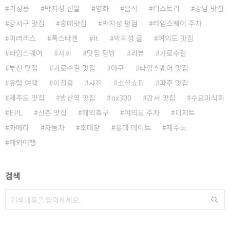
기성용
박지성 선발
영화
음식
티스토리
강남 맛집
강서구 맛집
홍대맛집
박지성 평점
타임스퀘어 주차
미러리스
폭스바겐
It
박지성 골
여의도 맛집
타임스퀘어
사회
맛집 탐방
리뷰
가로수길
부천 맛집
가로수길 맛집
야구
타임스퀘어 맛집
유럽 여행
이청용
사진
소셜쇼핑
파주 맛집
제주도 맛집
발산역 맛집
nx300
강서 맛집
수요미식회
EPL
신촌 맛집
해외축구
여의도 주차
디저트
카메라
자동차
초대장
홍대 데이트
제주도
해외여행
검색