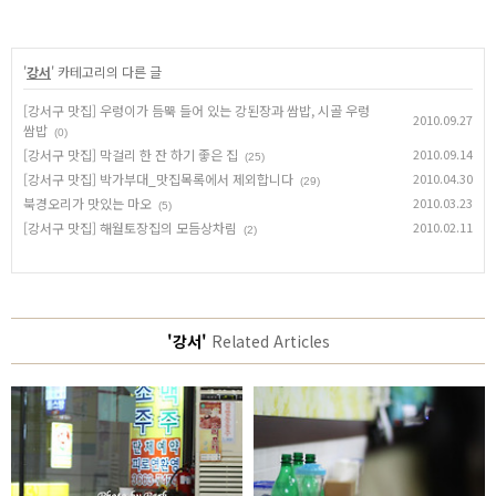
'
강서
' 카테고리의 다른 글
[강서구 맛집] 우렁이가 듬뿍 들어 있는 강된장과 쌈밥, 시골 우렁
2010.09.27
쌈밥
(0)
[강서구 맛집] 막걸리 한 잔 하기 좋은 집
2010.09.14
(25)
[강서구 맛집] 박가부대_맛집목록에서 제외합니다
2010.04.30
(29)
북경오리가 맛있는 마오
2010.03.23
(5)
[강서구 맛집] 해월토장집의 모듬상차림
2010.02.11
(2)
'강서'
Related Articles