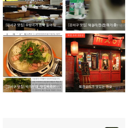
[강서구 맛집] 우렁이가 듬뿍 들어 있는 강된장과 쌈밥, 시골 우렁 쌈밥
[강서구 맛집] 막걸리 한 잔 하기 좋은 집
[강서구 맛집] 박가부대_맛집목록에서 제외합니다
북경오리가 맛있는 마오