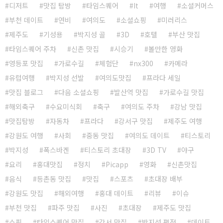
디저트
맛집 탐방
타임스퀘어
It
여행
소셜커머스
부천 데이트
연비
여의도
소셜쇼핑
미러리스
제주도
기성용
박지성 골
3D
호텔
부산 맛집
타임스퀘어 주차
신촌 맛집
시승기
볼만한 영화
영등포 맛집
가로수길
체험단
nx300
카메라
유럽여행
박지성 선발
여의도맛집
프라다 세일
맛집 블로그
다음 소셜쇼핑
발산역 맛집
가로수길 맛집
해외축구
수요미식회
축구
여의도 주차
강남 맛집
맛집탐방
자동차
프라다
강서구 맛집
제주도 여행
강원도 여행
사회
중동 맛집
여의도 데이트
티스토리
박지성
폭스바겐
티스토리 초대장
3D TV
야구
요리
홍대맛집
정치
Picapp
영화
신촌맛집
음식
등촌동 맛집
맛집
스포츠
초대장 배부
강원도 맛집
해외여행
홍대 데이트
리뷰
이슈
부천 맛집
파주 맛집
사진
초대장
제주도 맛집
쇼핑
타임스퀘어 맛집
강서 맛집
박지성 평점
데이트