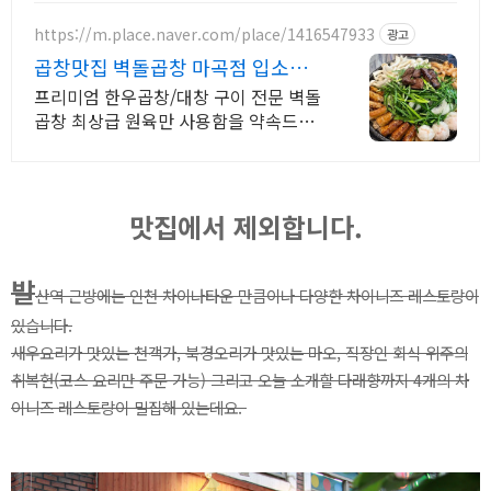
스로 만족스러운 경험을 선사하겠습니
다.
https://m.place.naver.com/place/1416547933
광고
곱창맛집 벽돌곱창 마곡점 입소문
폭팔! 소곱창 정석
프리미엄 한우곱창/대창 구이 전문 벽돌
곱창 최상급 원육만 사용함을 약속드립
니다. 예약시 웨이팅 없이 입장가능!
맛집에서 제외합니다.
발
산역 근방에는 인천 차이나타운 만큼이나 다양한 차이니즈 레스토랑이
있습니다.
새우요리가 맛있는 천객가, 북경오리가 맛있는 마오, 직장인 회식 위주의
취복헌(코스 요리만 주문 가능) 그리고 오늘 소개할 다래향까지 4개의 차
이니즈 레스토랑이 밀집해 있는데요.