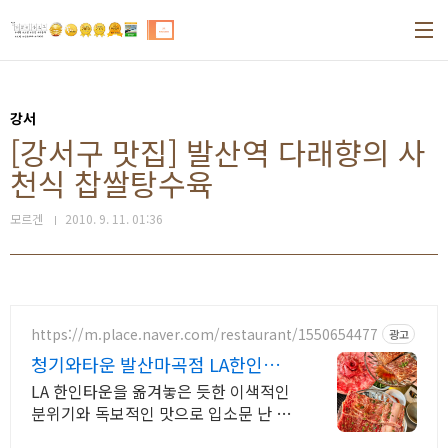
본문 바로가기
강서
[강서구 맛집] 발산역 다래향의 사
천식 찹쌀탕수육
모르겐
2010. 9. 11. 01:36
https://m.place.naver.com/restaurant/1550654477
광고
청기와타운 발산마곡점 LA한인타운
을 통째로 옮긴맛
LA 한인타운을 옮겨놓은 듯한 이색적인
분위기와 독보적인 맛으로 입소문 난 고
깃집 본질에 집중한 맛과 전문화 된 서비