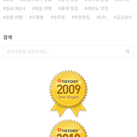
일상다반사
독일 여행
홍대 맛집
여의도 맛집
유럽 여행
이청용
박주영
부천맛집
EPL
길고양이
검색