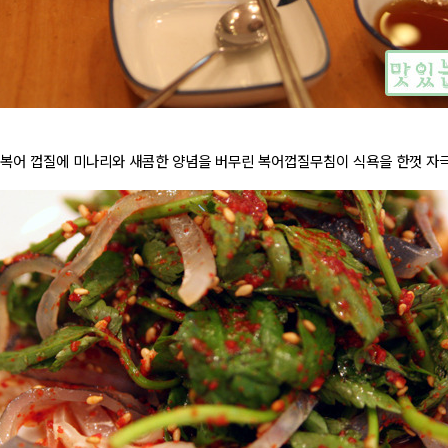
 복어 껍질에 미나리와 새콤한 양념을 버무린 복어껍질무침이 식욕을 한껏 자