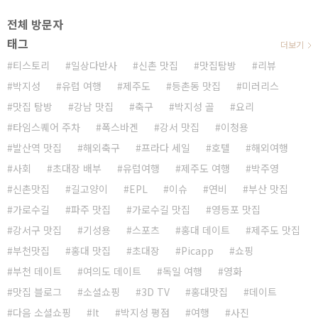
전체 방문자
태그
더보기
티스토리
일상다반사
신촌 맛집
맛집탐방
리뷰
박지성
유럽 여행
제주도
등촌동 맛집
미러리스
맛집 탐방
강남 맛집
축구
박지성 골
요리
타임스퀘어 주차
폭스바겐
강서 맛집
이청용
발산역 맛집
해외축구
프라다 세일
호텔
해외여행
사회
초대장 배부
유럽여행
제주도 여행
박주영
신촌맛집
길고양이
EPL
이슈
연비
부산 맛집
가로수길
파주 맛집
가로수길 맛집
영등포 맛집
강서구 맛집
기성용
스포츠
홍대 데이트
제주도 맛집
부천맛집
홍대 맛집
초대장
Picapp
쇼핑
부천 데이트
여의도 데이트
독일 여행
영화
맛집 블로그
소셜쇼핑
3D TV
홍대맛집
데이트
다음 소셜쇼핑
It
박지성 평점
여행
사진