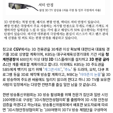
참고로
CGV
에서는 3D 전용관을 30개관 이상 확보해 대한민국 대표팀 경
기를 3D로 상영할 계획이며, KBS는 대구국제육상경기대회 기간 서울
청
계천광장
에 600인치 이상 대형
3D
디스플레이를 설치하고
3D 편광 글라
스
1만 개를 배포할 계획이라고 합니다. 이외에도 KBS는 3D 주도권을
SBS에게 뺏기지 않기 위해 '
개그콘서트
', '
추
노
' 등 드라마, 오락, 다큐 프
로그램 등을 3D로 제작해 방송할 계획이고, MBC는 '
아마존의 눈물
'을 3D
로 방송하며 주도권 싸움에도 밀리지 않으려 한다고 하니 3D TV를 보유한
사람의 입장에서는 다양한 컨텐츠를 즐길 일만 남을 것 같습니다.
한편 방송통신위원회는 3D 방송 활성화를 위해 전문가 집단과 일반 시민
100여명으로 구성된 '3D시청안전성협의회'를 출범하여 3D 시청 안전성
검증을 하겠다고 하는데요. 방송통신위원회에서 배포한
보도자료에 따르
면 '3D시청안정성협의회'는 '100여명의 3DTV 방송 체험단을 구성하여