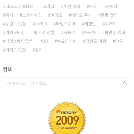
티스토리 초대장
프라다
부천 맛집
맛집
카메라
음식
소셜커머스
여의도
여의도 주차
중동 맛집
강원도 맛집
nx300
타임스퀘어
체험단
디저트
여의도맛집
박지성 선발
시승기
자동차
볼만한 영화
타임스퀘어 맛집
3D
수요미식회
강원도 여행
야구
여의도 맛집
정치
검색