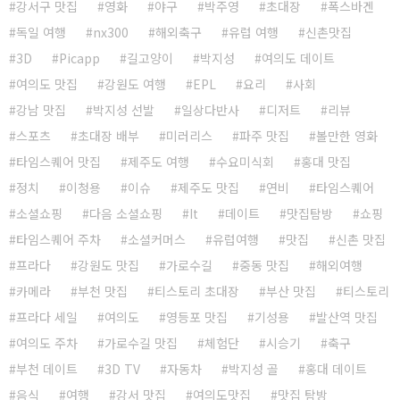
강서구 맛집
영화
야구
박주영
초대장
폭스바겐
독일 여행
nx300
해외축구
유럽 여행
신촌맛집
3D
Picapp
길고양이
박지성
여의도 데이트
여의도 맛집
강원도 여행
EPL
요리
사회
강남 맛집
박지성 선발
일상다반사
디저트
리뷰
스포츠
초대장 배부
미러리스
파주 맛집
볼만한 영화
타임스퀘어 맛집
제주도 여행
수요미식회
홍대 맛집
정치
이청용
이슈
제주도 맛집
연비
타임스퀘어
소셜쇼핑
다음 소셜쇼핑
It
데이트
맛집탐방
쇼핑
타임스퀘어 주차
소셜커머스
유럽여행
맛집
신촌 맛집
프라다
강원도 맛집
가로수길
중동 맛집
해외여행
카메라
부천 맛집
티스토리 초대장
부산 맛집
티스토리
프라다 세일
여의도
영등포 맛집
기성용
발산역 맛집
여의도 주차
가로수길 맛집
체험단
시승기
축구
부천 데이트
3D TV
자동차
박지성 골
홍대 데이트
음식
여행
강서 맛집
여의도맛집
맛집 탐방