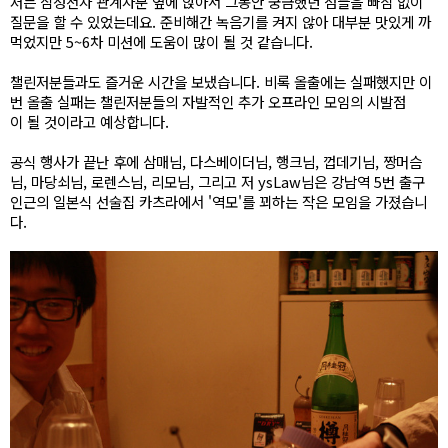
저는 삼성전자 관계자분 옆에 앉아서 그동안 궁금했던 점들을 빠짐 없이
질문을 할 수 있었는데요. 준비해간 녹음기를 켜지 않아 대부분 맛있게 까
먹었지만 5~6차 미션에 도움이 많이 될 것 같습니다.
챌린저분들과도 즐거운 시간을 보냈습니다. 비록 올출에는 실패했지만 이
번 올출 실패는 챌린저분들의 자발적인 추가 오프라인 모임의 시발점
이 될 것이라고 예상합니다.
공식 행사가 끝난 후에 삼매님, 다스베이더님, 행크님, 껍데기님, 짱머슴
님, 마당쇠님, 로렌스님, 리모님, 그리고 저 ysLaw님은 강남역 5번 출구
인근의 일본식 선술집 카츠라에서 '역모'를 꾀하는 작은 모임을 가졌습니
다.