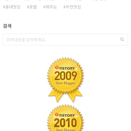
홍대맛집
호텔
제주도
부천맛집
검색