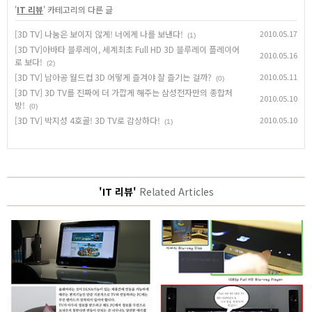
'
IT 리뷰
' 카테고리의 다른 글
[3D TV] 나눔은 보이지 않게! 너에게 나를 보낸다!
2010.05.17
(1)
[3D TV]아바타 블루레이, 세계최초 Full HD 3D 블루레이 플레이어
2010.05.16
로 보다!
(2)
[3D TV] 남아공 월드컵 3D 어떻게 즐겨야 잘 즐기는 걸까?
2010.05.11
(0)
[3D TV] 3D TV를 진짜에 더 가깝게 해주는 삼성전자만의 종합처
2010.05.10
방!
(0)
[3D TV] 박지성 4호골! 3D TV로 감상하다!
2010.05.10
(1)
'IT 리뷰'
Related Articles