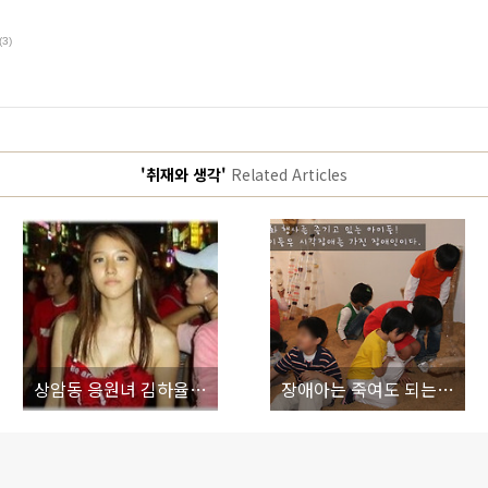
(3)
'취재와 생각'
Related Articles
상암동 응원녀 김하율 상종가, 경희대 막말녀 하한가 (역대 응원녀)
장애아는 죽여도 되는 더러운 세상