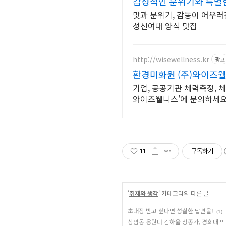
감성적인 분위기와 특별한
맛과 분위기, 감동이 어우러
성신여대 양식 맛집
http://wisewellness.kr
광고
환경미화원 (주)와이즈웰
기업, 공공기관 체력측정, 체
와이즈웰니스'에 문의하세요
11
구독하기
'
취재와 생각
' 카테고리의 다른 글
초대장 받고 싶다면 성실한 답변을!
(1)
상암동 응원녀 김하율 상종가, 경희대 막