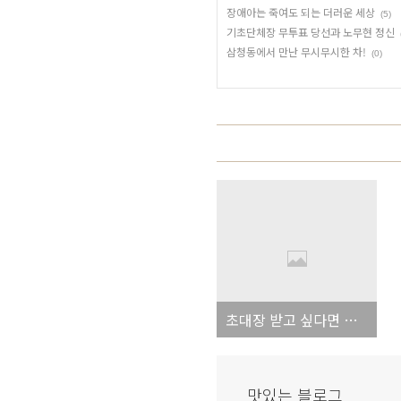
장애아는 죽여도 되는 더러운 세상
(5)
기초단체장 무투표 당선과 노무현 정신
삼청동에서 만난 무시무시한 차!
(0)
초대장 받고 싶다면 성실한 답변을!
맛있는 블로그