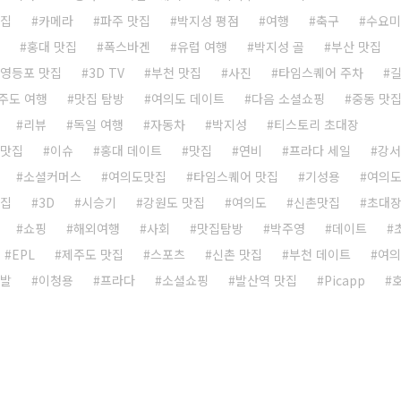
맛집
카메라
파주 맛집
박지성 평점
여행
축구
수요미
홍대 맛집
폭스바겐
유럽 여행
박지성 골
부산 맛집
영등포 맛집
3D TV
부천 맛집
사진
타임스퀘어 주차
주도 여행
맛집 탐방
여의도 데이트
다음 소셜쇼핑
중동 맛
리뷰
독일 여행
자동차
박지성
티스토리 초대장
 맛집
이슈
홍대 데이트
맛집
연비
프라다 세일
강서
소셜커머스
여의도맛집
타임스퀘어 맛집
기성용
여의도
맛집
3D
시승기
강원도 맛집
여의도
신촌맛집
초대장
쇼핑
해외여행
사회
맛집탐방
박주영
데이트
EPL
제주도 맛집
스포츠
신촌 맛집
부천 데이트
여의
선발
이청용
프라다
소셜쇼핑
발산역 맛집
Picapp