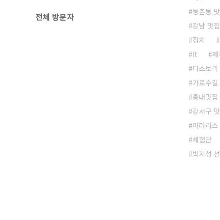
등촌동 
전체 방문자
강남 맛집
정치
It
제
티스토리
가로수길
홍대맛집
강서구 
미러리스
체험단
박지성 