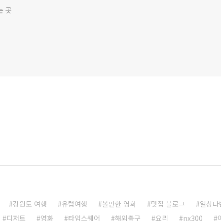
는 곳
강원도 여행
유럽여행
볼만한 영화
맛집 블로그
일상다
디저트
영화
타임스퀘어
해외축구
요리
nx300