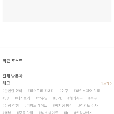
최근 포스트
전체 방문자
태그
더보기
볼만한 영화
티스토리 초대장
야구
타임스퀘어 맛집
3D
티스토리
박주영
EPL
해외축구
축구
유럽 여행
여의도 데이트
박지성 평점
여의도 주차
리뷰
중동 맛집
부천 데이트
It
일상다반사