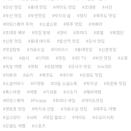
강남 맛집
홍대 맛집
여의도 맛집
초대장
사진
부산 맛집
부천맛집
박지성 골
정치
제주도 맛집
타임스퀘어 주차
소셜쇼핑
파주 맛집
카메라
초대장 배부
맛집 탐방
연비
프라다
호텔
체험단
신촌 맛집
홍대 데이트
발산역 맛집
강서 맛집
맛집탐방
가로수길
미러리스
홍대맛집
신촌맛집
이슈
음식
디저트
맛집
3D TV
부천 맛집
쇼핑
독일 여행
영화
유럽여행
강서구 맛집
nx300
자동차
요리
제주도
데이트
강원도 맛집
소셜커머스
이청용
다음 소셜쇼핑
박지성
등촌동 맛집
폭스바겐
여행
기성용
시승기
해외여행
타임스퀘어
Picapp
프라다 세일
여의도맛집
영등포 맛집
박지성 선발
가로수길 맛집
제주도 여행
길고양이
사회
맛집 블로그
여의도
수요미식회
강원도 여행
스포츠