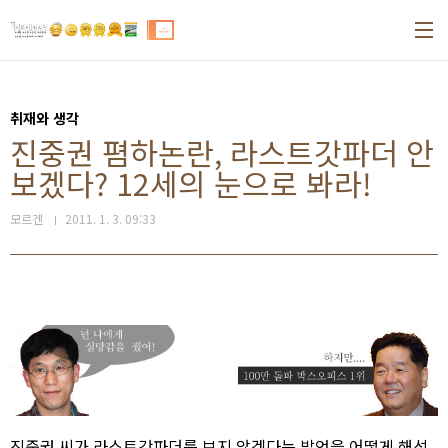
본문 바로가기
취재와 생각
진중권 폄하논란, 라스트갓파더 안
보겠다? 12세의 눈으로 봐라!
모르겐
2011. 1. 3. 09:33
진중권 씨가 라스트갓파더를 보지 않겠다는 발언을 어떻게 해석