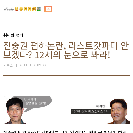
본문 바로가기
취재와 생각
진중권 폄하논란, 라스트갓파더 안
보겠다? 12세의 눈으로 봐라!
모르겐
2011. 1. 3. 09:33
진중권 씨가 라스트갓파더를 보지 않겠다는 발언을 어떻게 해석