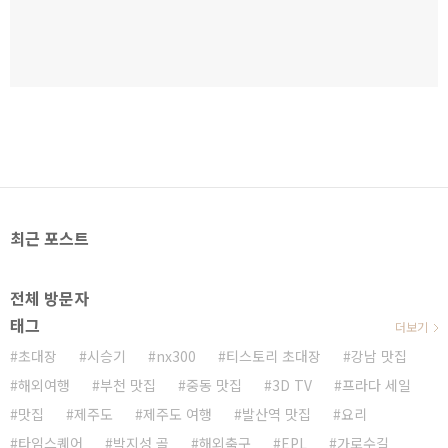
최근 포스트
전체 방문자
태그
더보기
초대장
시승기
nx300
티스토리 초대장
강남 맛집
해외여행
부천 맛집
중동 맛집
3D TV
프라다 세일
맛집
제주도
제주도 여행
발산역 맛집
요리
타임스퀘어
박지성 골
해외축구
EPL
가로수길