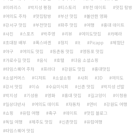
미러리스
박지성 평점
티스토리
부천 데이트
맛집 탐방
여의도 주차
맛집탐방
부산 맛집
볼만한 영화
강서구 맛집
부천맛집
파주 맛집
여행
홍대 데이트
사진
스포츠
박주영
리뷰
여의도맛집
카메라
초대장 배부
폭스바겐
정치
It
Picapp
체험단
야구
여의도 맛집
등촌동 맛집
영등포 맛집
가로수길 맛집
음식
호텔
다음 소셜쇼핑
타임스퀘어 주차
프라다
강원도 맛집
홍대맛집
소셜커머스
디저트
소셜쇼핑
사회
3D
여의도
강서 맛집
이슈
수요미식회
신촌 맛집
박지성 선발
박지성
기성용
영화
홍대 맛집
길고양이
이청용
일상다반사
여의도 데이트
자동차
연비
강원도 여행
쇼핑
유럽 여행
축구
데이트
맛집 블로그
독일 여행
제주도 맛집
신촌맛집
유럽여행
타임스퀘어 맛집