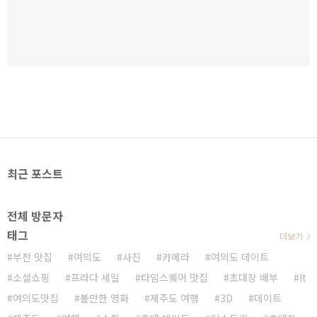
최근 포스트
전체 방문자
태그
더보기
부천 맛집
여의도
사진
카메라
여의도 데이트
소셜쇼핑
프라다 세일
타임스퀘어 맛집
초대장 배부
It
여의도맛집
볼만한 영화
제주도 여행
3D
데이트