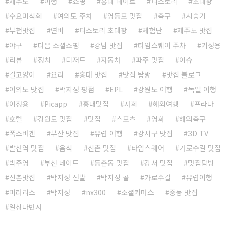
제주도
여행
쇼핑
홍대 데이트
티스토리
초대장
수요미식회
여의도 주차
영등포 맛집
축구
시승기
부천맛집
연비
티스토리 초대장
체험단
제주도 맛집
야구
다음 소셜쇼핑
강남 맛집
타임스퀘어 주차
기성용
리뷰
정치
디저트
자동차
파주 맛집
이슈
길고양이
요리
홍대 맛집
맛집 탐방
맛집 블로그
여의도 맛집
박지성 평점
EPL
강원도 여행
독일 여행
이청용
Picapp
홍대맛집
사회
해외여행
프라다
호텔
강원도 맛집
맛집
스포츠
영화
해외축구
폭스바겐
부산 맛집
유럽 여행
강서구 맛집
3D TV
발산역 맛집
음식
신촌 맛집
타임스퀘어
가로수길 맛집
박주영
부천 데이트
등촌동 맛집
강서 맛집
맛집탐방
신촌맛집
박지성 선발
박지성 골
가로수길
유럽여행
미러리스
박지성
nx300
소셜커머스
중동 맛집
일상다반사